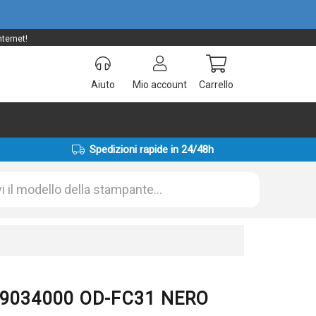
ternet!
Aiuto
Mio account
Carrello
Spedizioni rapide in 24/48h
299034000 OD-FC31 NERO