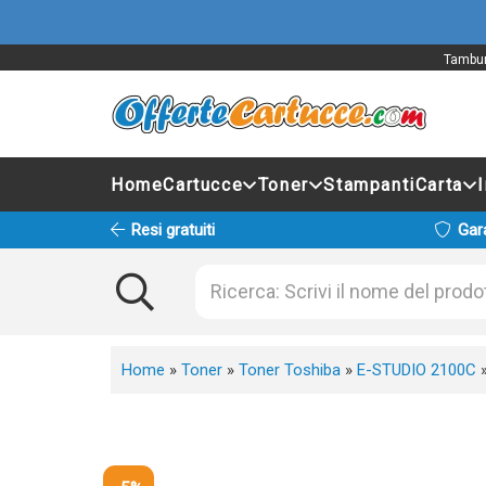
Tambur
Home
Cartucce
Toner
Stampanti
Carta
Resi gratuiti
Gar
Home
»
Toner
»
Toner Toshiba
»
E-STUDIO 2100C