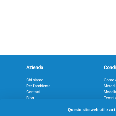
Azienda
Condiz
Chi siamo
Come o
Per l’ambiente
Metodi
Contatti
Modalit
Blog
Tempi 
Diventa rivenditore
Termini
Questo sito web utilizza i
Guadagna con il Dropship
Black Friday 2025