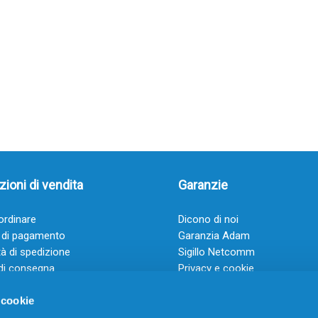
ioni di vendita
Garanzie
rdinare
Dicono di noi
 di pagamento
Garanzia Adam
à di spedizione
Sigillo Netcomm
di consegna
Privacy e cookie
 e condizioni
FAQ: Domande frequenti
 cookie