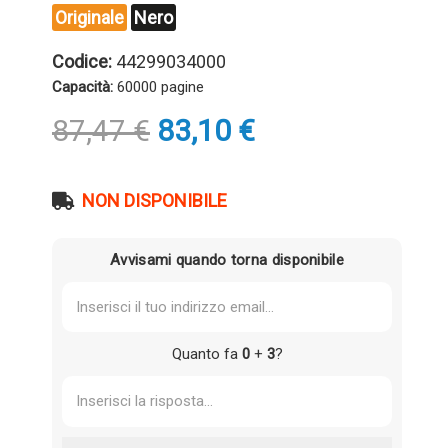
Originale
Nero
Codice:
44299034000
Capacità:
60000 pagine
Il
Il
87,47
€
83,10
€
prezzo
prezzo
originale
attuale
era:
è:
NON DISPONIBILE
87,47 €.
83,10 €.
Avvisami quando torna disponibile
Quanto fa
0
+
3
?