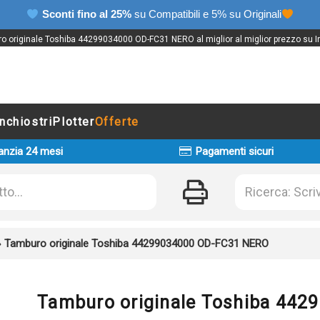
Sconti fino al 25%
su Compatibili e 5% su Originali
o originale Toshiba 44299034000 OD-FC31 NERO al miglior al miglior prezzo su In
Inchiostri
Plotter
Offerte
anzia 24 mesi
Pagamenti sicuri
»
Tamburo originale Toshiba 44299034000 OD-FC31 NERO
Tamburo originale Toshiba 44