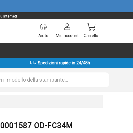
 Internet!
Aiuto
Mio account
Carrello
Spedizioni rapide in 24/48h
000001587 OD-FC34M