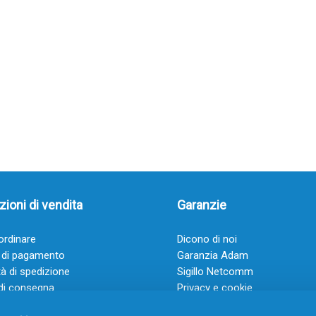
ioni di vendita
Garanzie
rdinare
Dicono di noi
 di pagamento
Garanzia Adam
à di spedizione
Sigillo Netcomm
di consegna
Privacy e cookie
 e condizioni
FAQ: Domande frequenti