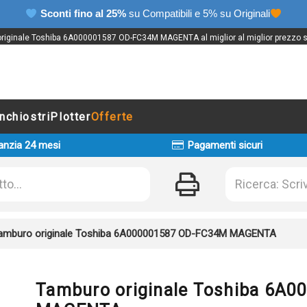
Sconti fino al 25%
su Compatibili e 5% su Originali
riginale Toshiba 6A000001587 OD-FC34M MAGENTA al miglior al miglior prezzo su
Inchiostri
Plotter
Offerte
anzia 24 mesi
Pagamenti sicuri
amburo originale Toshiba 6A000001587 OD-FC34M MAGENTA
Tamburo originale Toshiba 6A