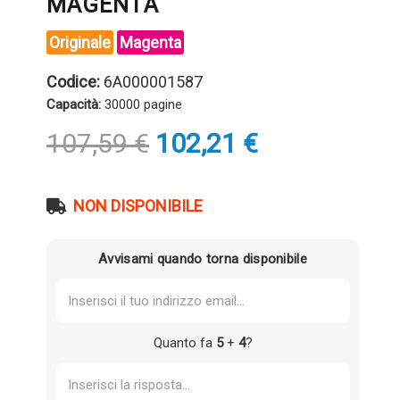
MAGENTA
Originale
Magenta
Codice:
6A000001587
Capacità:
30000 pagine
Il
Il
107,59
€
102,21
€
prezzo
prezzo
originale
attuale
era:
è:
NON DISPONIBILE
107,59 €.
102,21 €.
Avvisami quando torna disponibile
Quanto fa
5
+
4
?