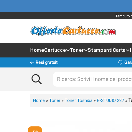
Tamburo o
Home
Cartucce
Toner
Stampanti
Carta
Resi gratuiti
Gar
Home
»
Toner
»
Toner Toshiba
»
E-STUDIO 287
»
T