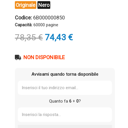
Originale
Nero
Codice:
6B000000850
Capacità:
60000 pagine
Il
Il
78,35
€
74,43
€
prezzo
prezzo
originale
attuale
era:
è:
NON DISPONIBILE
78,35 €.
74,43 €.
Avvisami quando torna disponibile
Quanto fa
6
+
0
?