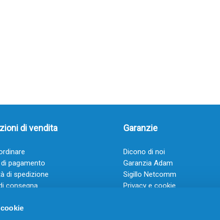
ioni di vendita
Garanzie
rdinare
Dicono di noi
 di pagamento
Garanzia Adam
à di spedizione
Sigillo Netcomm
di consegna
Privacy e cookie
 e condizioni
FAQ: Domande frequenti
 cookie