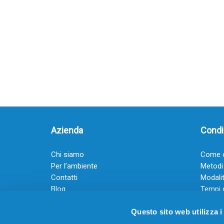
Azienda
Condiz
Chi siamo
Come o
Per l’ambiente
Metodi
Contatti
Modalit
Blog
Tempi 
Diventa rivenditore
Termini
Questo sito web utilizza i
Guadagna con il Dropship
Black Friday 2025