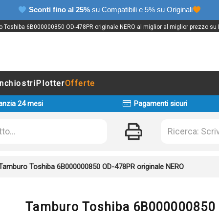
Sconti fino al 25%
su Compatibili e 5% su Originali
 Toshiba 6B000000850 OD-478PR originale NERO al miglior al miglior prezzo su I
Inchiostri
Plotter
Offerte
anzia 24 mesi
Pagamenti sicuri
Tamburo Toshiba 6B000000850 OD-478PR originale NERO
Tamburo Toshiba 6B000000850 