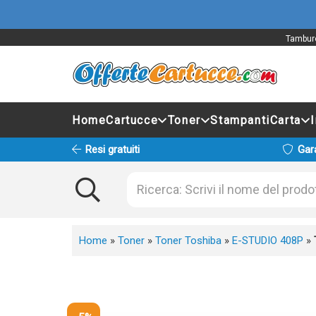
Tamburo
Home
Cartucce
Toner
Stampanti
Carta
Resi gratuiti
Gar
Home
»
Toner
»
Toner Toshiba
»
E-STUDIO 408P
»