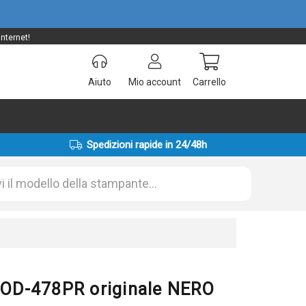
nternet!
Aiuto
Mio account
Carrello
Spedizioni rapide in 24/48h
OD-478PR originale NERO