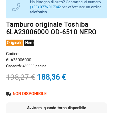
Hai bisogno di aiuto?
Contattaci al numero
(+39) 0776.917042
per effettuare un
ordine
telefonico
Tamburo originale Toshiba
6LA23006000 OD-6510 NERO
Originale
Nero
Codice:
6LA23006000
Capacità:
460000 pagine
Il
Il
198,27
€
188,36
€
prezzo
prezzo
originale
attuale
era:
è:
NON DISPONIBILE
198,27 €.
188,36 €.
Avvisami quando torna disponibile