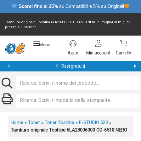
Sconti fino al 25%
su Compatibili e 5% su Originali
Tamburo originale Toshiba 6LA23006000 OD-6510 NERO al miglior al miglior
prezzo su Internet!
Menù
Aiuto
Mio account
Carrello
Garanzia 24 mesi
Home
»
Toner
»
Toner Toshiba
»
E-STUDIO 523
»
Tamburo originale Toshiba 6LA23006000 OD-6510 NERO