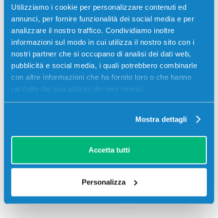
Utilizziamo i cookie per personalizzare contenuti ed
annunci, per fornire funzionalità dei social media e per
analizzare il nostro traffico. Condividiamo inoltre
informazioni sul modo in cui utilizza il nostro sito con i
nostri partner che si occupano di analisi dei dati web,
pubblicità e social media, i quali potrebbero combinarle
con altre informazioni che ha fornito loro o che hanno
raccolto dal suo utilizzo dei loro servizi.
Toshiba
E-STUDIO
Toshiba
E-STUDIO
Mostra dettagli
523
550
Accetta tutti
Personalizza