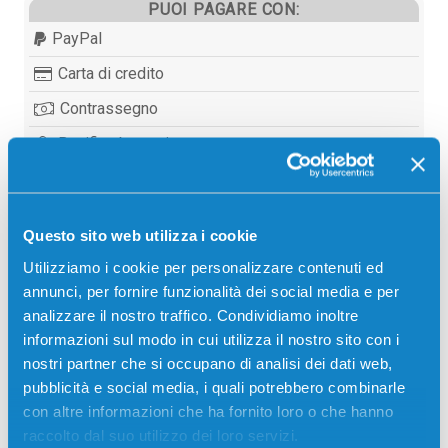
PUOI PAGARE CON:
PayPal
Carta di credito
Contrassegno
Bonifico bancario
Questo sito web utilizza i cookie
Descrizione
Utilizziamo i cookie per personalizzare contenuti ed
annunci, per fornire funzionalità dei social media e per
Tamburo Toshiba 6LE19495000 OD-3511N originale
analizzare il nostro traffico. Condividiamo inoltre
NERO 200000 pagine per Stampanti: Toshiba E-
informazioni sul modo in cui utilizza il nostro sito con i
STUDIO 281C, Toshiba E-STUDIO 351C, Toshiba E-
nostri partner che si occupano di analisi dei dati web,
STUDIO 451C
pubblicità e social media, i quali potrebbero combinarle
con altre informazioni che ha fornito loro o che hanno
raccolto dal suo utilizzo dei loro servizi.