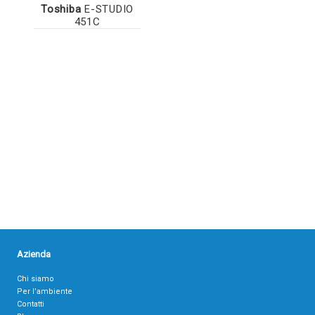
Toshiba
E-STUDIO
451C
Azienda
Chi siamo
Per l’ambiente
Contatti