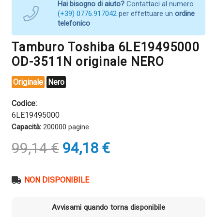
Hai bisogno di aiuto?
Contattaci al numero
(+39) 0776.917042
per effettuare un
ordine
telefonico
Tamburo Toshiba 6LE19495000
OD-3511N originale NERO
Originale
Nero
Codice:
6LE19495000
Capacità:
200000 pagine
Il
Il
99,14
€
94,18
€
prezzo
prezzo
originale
attuale
era:
è:
NON DISPONIBILE
99,14 €.
94,18 €.
Avvisami quando torna disponibile