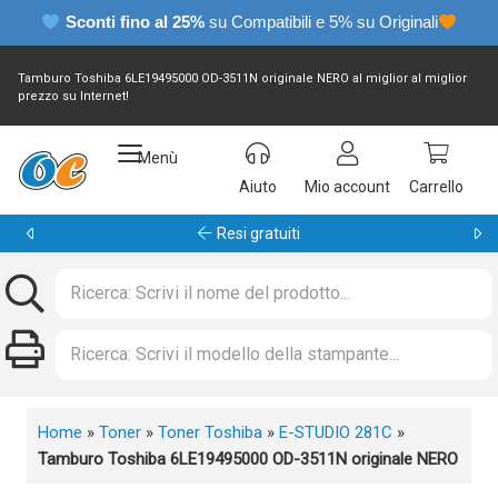
Sconti fino al 25%
su Compatibili e 5% su Originali
Tamburo Toshiba 6LE19495000 OD-3511N originale NERO al miglior al miglior
prezzo su Internet!
Menù
Aiuto
Mio account
Carrello
Garanzia 24 mesi
Home
»
Toner
»
Toner Toshiba
»
E-STUDIO 281C
»
Tamburo Toshiba 6LE19495000 OD-3511N originale NERO