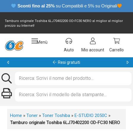
Sconti fino al 25%
su Compatibili e 5% su Originali
Tamburo originale Toshiba 6LJ70402200 OD-FC30 NERO al miglior al miglior
prezzo su Internet!
Menù
Aiuto
Mio account
Carrello
Garanzia 24 mesi
Home
»
Toner
»
Toner Toshiba
»
E-STUDIO 2050C
»
Tamburo originale Toshiba 6LJ70402200 OD-FC30 NERO