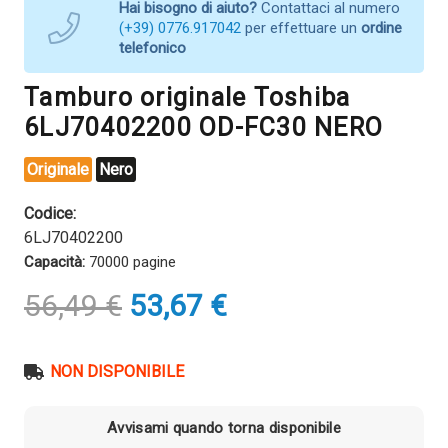
Hai bisogno di aiuto?
Contattaci al numero
(+39) 0776.917042
per effettuare un
ordine
telefonico
Tamburo originale Toshiba
6LJ70402200 OD-FC30 NERO
Originale
Nero
Codice:
6LJ70402200
Capacità:
70000 pagine
Il
Il
56,49
€
53,67
€
prezzo
prezzo
originale
attuale
era:
è:
NON DISPONIBILE
56,49 €.
53,67 €.
Avvisami quando torna disponibile