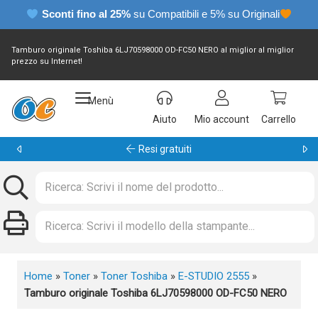
Sconti fino al 25%
su Compatibili e 5% su Originali
Tamburo originale Toshiba 6LJ70598000 OD-FC50 NERO al miglior al miglior
prezzo su Internet!
Menù
Aiuto
Mio account
Carrello
Garanzia 24 mesi
Home
»
Toner
»
Toner Toshiba
»
E-STUDIO 2555
»
Tamburo originale Toshiba 6LJ70598000 OD-FC50 NERO