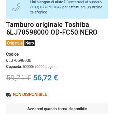
Hai bisogno di aiuto?
Contattaci al numero
(+39) 0776.917042
per effettuare un
ordine
telefonico
Tamburo originale Toshiba
6LJ70598000 OD-FC50 NERO
Originale
Nero
Codice:
6LJ70598000
Capacità:
50000/70000 pagine
Il
Il
59,71
€
56,72
€
prezzo
prezzo
originale
attuale
era:
è:
NON DISPONIBILE
59,71 €.
56,72 €.
Avvisami quando torna disponibile