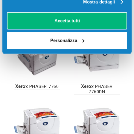
Mostra dettagli
Stampanti compatibili
Accetta tutti
Personalizza
Xerox
PHASER 7760
Xerox
PHASER
7760DN