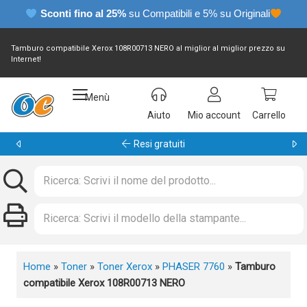
Sconti fino al 25%
su Compatibili e 5% su Originali
Tamburo compatibile Xerox 108R00713 NERO al miglior al miglior prezzo su
Internet!
Menù
Aiuto
Mio account
Carrello
Garanzia 24 mesi
Home
»
Toner
»
Toner Xerox
»
PHASER 7760
»
Tamburo
compatibile Xerox 108R00713 NERO