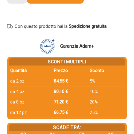
compatibile
Xerox
108R00713
NERO
Con questo prodotto hai la
Spedizione gratuita
quantità
Garanzia Adam+
SCONTI MULTIPLI
Quantità
Prezzo
Sconto
da 2 pz.
84,55 €
5%
da 4 pz.
80,10 €
10%
da 8 pz.
71,20 €
20%
da 12 pz.
66,75 €
25%
SCADE TRA: