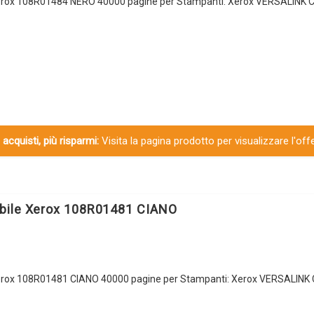
rox 108R01484 NERO 40000 pagine per Stampanti: Xerox VERSALINK C
 acquisti, più risparmi:
Visita la pagina prodotto per visualizzare l'off
bile Xerox 108R01481 CIANO
rox 108R01481 CIANO 40000 pagine per Stampanti: Xerox VERSALINK 