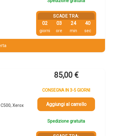
Spedizione gratuita
SCADE TRA:
02
03
24
39
giorni
ore
min
sec
erta
85,00
€
CONSEGNA IN 3-5 GIORNI
Aggiungi al carrello
 C500, Xerox
Spedizione gratuita