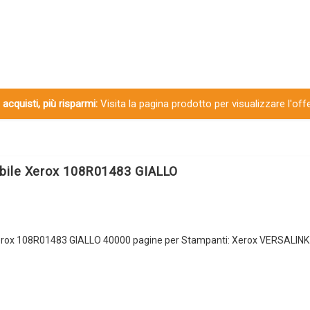
 acquisti, più risparmi:
Visita la pagina prodotto per visualizzare l'off
bile Xerox 108R01483 GIALLO
rox 108R01483 GIALLO 40000 pagine per Stampanti: Xerox VERSALINK