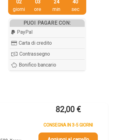
02
03
24
39
giorni
ore
min
sec
PUOI PAGARE CON:
PayPal
Carta di credito
Contrassegno
Bonifico bancario
82,00
€
CONSEGNA IN 3-5 GIORNI
Aggiungi al carrello