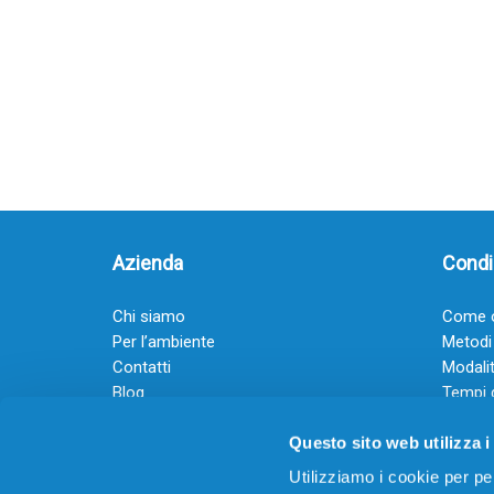
Azienda
Condiz
Chi siamo
Come o
Per l’ambiente
Metodi
Contatti
Modalit
Blog
Tempi 
Diventa rivenditore
Termini
Questo sito web utilizza i
Guadagna con il Dropship
Black Friday 2025
Utilizziamo i cookie per pe