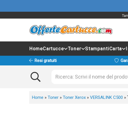
Tam
Home
Cartucce
Toner
Stampanti
Carta
Resi gratuiti
Gar
Home
»
Toner
»
Toner Xerox
»
VERSALINK C500
»