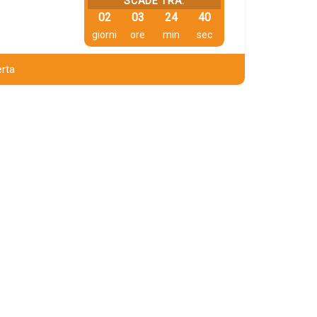
SCADE TRA:
02
03
24
39
giorni
ore
min
sec
erta