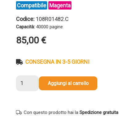
Compatibile
Magenta
Codice:
108R01482.C
Capacità:
40000 pagine
85,00
€
CONSEGNA IN 3-5 GIORNI
Tamburo
Aggiungi al carrello
compatibile
Xerox
108R01482
MAGENTA
Con questo prodotto hai la
Spedizione gratuita
quantità