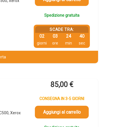
500, Xerox
Spedizione gratuita
SCADE TRA:
02
03
24
39
giorni
ore
min
sec
erta
85,00
€
CONSEGNA IN 3-5 GIORNI
Aggiungi al carrello
C500, Xerox