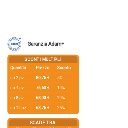
Garanzia Adam+
SCONTI MULTIPLI
Quantità
Prezzo
Sconto
da 2 pz.
80,75 €
5%
da 4 pz.
76,50 €
10%
da 8 pz.
68,00 €
20%
da 12 pz.
63,75 €
25%
SCADE TRA: