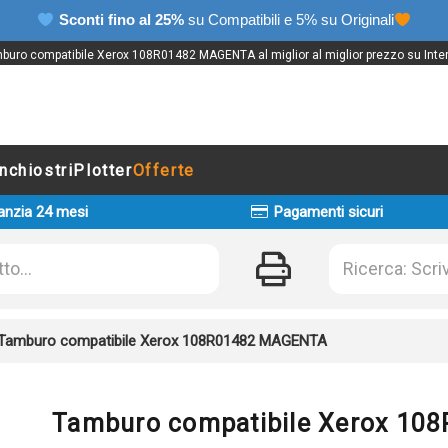
Sconti fino al 25%
su Compatibili e 5% su Originali
buro compatibile Xerox 108R01482 MAGENTA al miglior al miglior prezzo su Inter
Inchiostri
Plotter
Offerte
anzia 24 mesi
Pagamenti sicuri
Tamburo compatibile Xerox 108R01482 MAGENTA
Tamburo compatibile Xerox 1