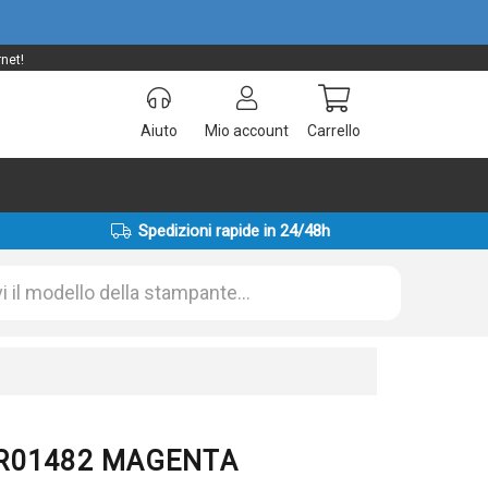
net!
Aiuto
Mio account
Carrello
Spedizioni rapide in 24/48h
08R01482 MAGENTA