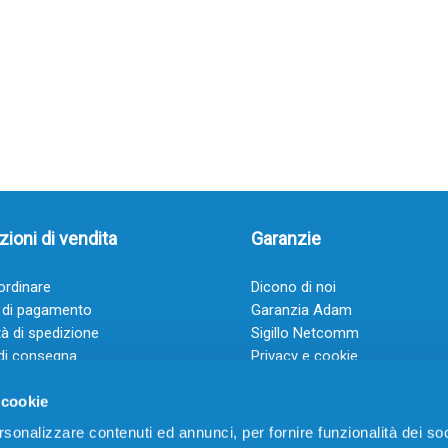
ioni di vendita
Garanzie
rdinare
Dicono di noi
 di pagamento
Garanzia Adam
à di spedizione
Sigillo Netcomm
di consegna
Privacy e cookie
 e condizioni
FAQ: Domande frequenti
 cookie
rsonalizzare contenuti ed annunci, per fornire funzionalità dei soc