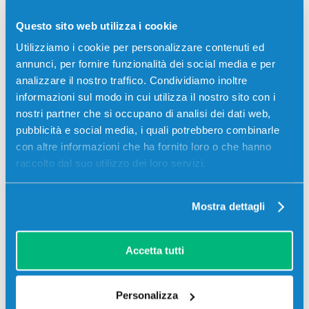
pagine per Stampanti: Xerox PHASER 4600, Xerox
PHASER 4600DN, Xerox PHASER 4600DNM, Xerox
Questo sito web utilizza i cookie
PHASER 4600DT, Xerox PHASER 4600DTM, Xerox
Utilizziamo i cookie per personalizzare contenuti ed
PHASER 4600N, Xerox PHASER 4600NM, Xerox
annunci, per fornire funzionalità dei social media e per
PHASER 4620, Xerox PHASER 4620DN, Xerox
analizzare il nostro traffico. Condividiamo inoltre
PHASER 4620DNM, etc.
informazioni sul modo in cui utilizza il nostro sito con i
nostri partner che si occupano di analisi dei dati web,
pubblicità e social media, i quali potrebbero combinarle
con altre informazioni che ha fornito loro o che hanno
Recensioni
raccolto dal suo utilizzo dei loro servizi.
Mostra dettagli
Accetta tutti
Personalizza