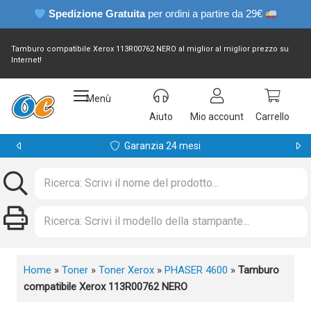
Spedizione Gratuita
per ordini a partire da 29€
Tamburo compatibile Xerox 113R00762 NERO al miglior al miglior prezzo su
Internet!
Menù
Aiuto
Mio account
Carrello
Garanzia 24 mesi
Home
»
Toner
»
Toner Xerox
»
PHASER 4600
»
Tamburo
compatibile Xerox 113R00762 NERO