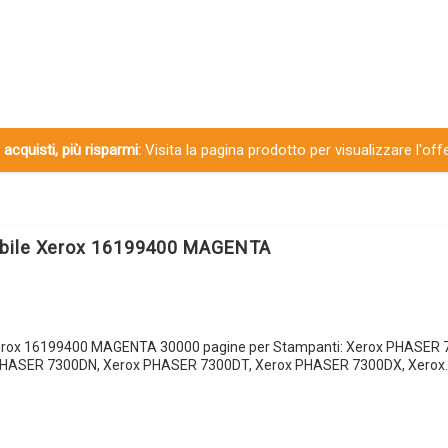
 acquisti, più risparmi:
Visita la pagina prodotto per visualizzare l'off
bile Xerox 16199400 MAGENTA
erox 16199400 MAGENTA 30000 pagine per Stampanti: Xerox PHASER 7
HASER 7300DN, Xerox PHASER 7300DT, Xerox PHASER 7300DX, Xerox