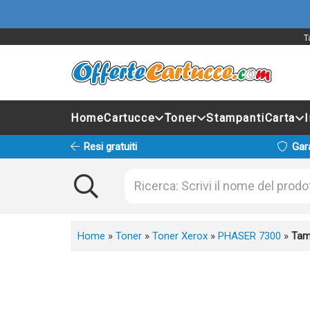
T
Home
Cartucce
Toner
Stampanti
Carta
Resi gratuiti
Gar
Home
»
Toner
»
Toner Xerox
»
PHASER 7300
»
Tam