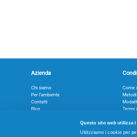
Azienda
Condiz
Chi siamo
Come o
Per l’ambiente
Metodi
Contatti
Modalit
Blog
Tempi 
Diventa rivenditore
Termini
Questo sito web utilizza i
Guadagna con il Dropship
Black Friday 2025
Utilizziamo i cookie per pe