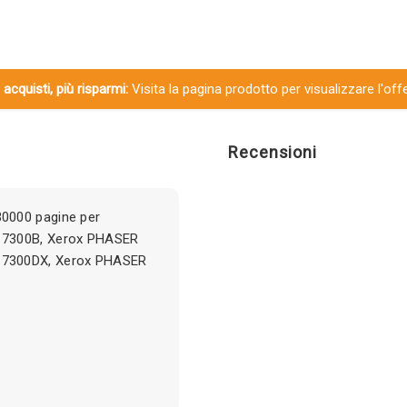
 acquisti, più risparmi:
Visita la pagina prodotto per visualizzare l'off
Recensioni
0000 pagine per
 7300B, Xerox PHASER
 7300DX, Xerox PHASER