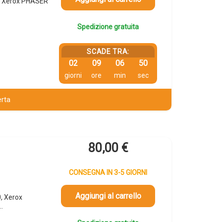
, Xerox PHASER
Spedizione gratuita
SCADE TRA:
02
09
06
49
giorni
ore
min
sec
erta
80,00
€
CONSEGNA IN 3-5 GIORNI
Aggiungi al carrello
, Xerox
…