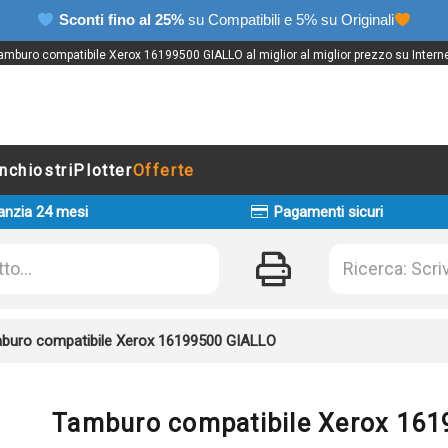
Sconti fino al 25%
su Compatibili e 5% su Originali
amburo compatibile Xerox 16199500 GIALLO al miglior al miglior prezzo su Interne
Inchiostri
Plotter
Offerte
anzia 24 mesi
Pagamenti sicuri
buro compatibile Xerox 16199500 GIALLO
Tamburo compatibile Xerox 16