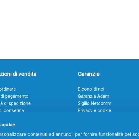
ioni di vendita
Garanzie
rdinare
Dicono di noi
 di pagamento
Garanzia Adam
à di spedizione
Sigillo Netcomm
di consegna
Privacy e cookie
 e condizioni
FAQ: Domande frequenti
 cookie
rsonalizzare contenuti ed annunci, per fornire funzionalità dei soc