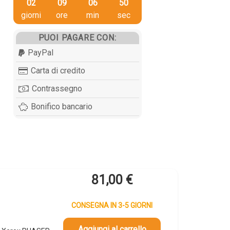
02
09
06
49
giorni
ore
min
sec
PUOI PAGARE CON:
PayPal
Carta di credito
Contrassegno
Bonifico bancario
81,00
€
CONSEGNA IN 3-5 GIORNI
Aggiungi al carrello