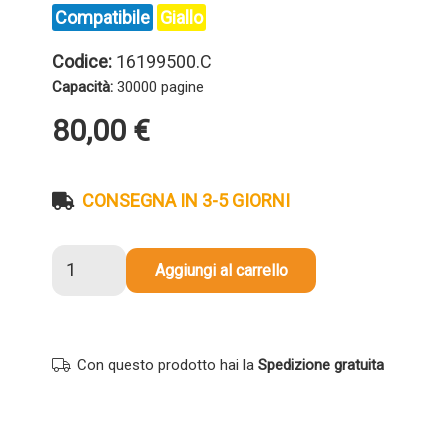
Compatibile
Giallo
Codice:
16199500.C
Capacità:
30000 pagine
80,00
€
CONSEGNA IN 3-5 GIORNI
Tamburo
Aggiungi al carrello
compatibile
Xerox
16199500
GIALLO
Con questo prodotto hai la
Spedizione gratuita
quantità