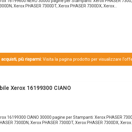
erox 16199600 NERO 30000 pagine per Stampanti: Xerox PHASER 7300
300DN, Xerox PHASER 7300DT, Xerox PHASER 7300DX, Xerox…
 acquisti, più risparmi:
Visita la pagina prodotto per visualizzare l'off
bile Xerox 16199300 CIANO
rox 16199300 CIANO 30000 pagine per Stampanti: Xerox PHASER 7300
HASER 7300DN, Xerox PHASER 7300DT, Xerox PHASER 7300DX, Xerox