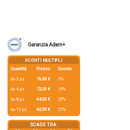
Garanzia Adam+
SCONTI MULTIPLI
Quantità
Prezzo
Sconto
da 2 pz.
76,00 €
5%
da 4 pz.
72,00 €
10%
da 8 pz.
64,00 €
20%
da 12 pz.
60,00 €
25%
SCADE TRA: