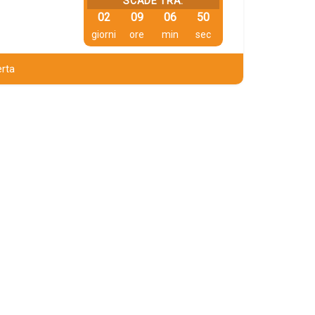
SCADE TRA:
02
09
06
49
giorni
ore
min
sec
erta