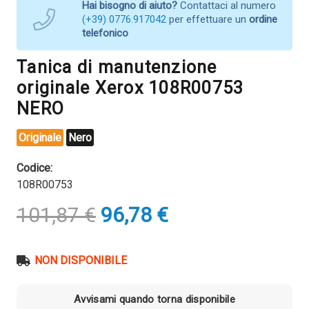
Hai bisogno di aiuto?
Contattaci al numero
(+39) 0776.917042
per effettuare un
ordine
telefonico
Tanica di manutenzione
originale Xerox 108R00753
NERO
Originale
Nero
Codice:
108R00753
Il
Il
101,87
€
96,78
€
prezzo
prezzo
originale
attuale
era:
è:
NON DISPONIBILE
101,87 €.
96,78 €.
Avvisami quando torna disponibile