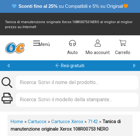
Sconti fino al 25%
su Compatibili e 5% su Originali
Tanica di manutenzione originale Xerox 108R00753 NERO al miglior al miglior
prezzo su Internet!
Menù
Aiuto
Mio account
Carrello
Garanzia 24 mesi
Home
»
Cartucce
»
Cartucce Xerox
»
7142
»
Tanica di
manutenzione originale Xerox 108R00753 NERO