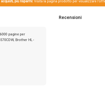
 acquisti, più risparmi:
Visita la pagina prodotto per visualizzare l'off
Recensioni
6000 pagine per
4570CDW, Brother HL-