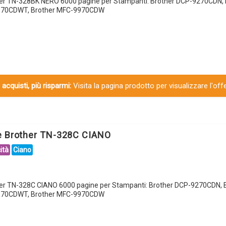
her TN-328BK NERO 6000 pagine per Stampanti: Brother DCP-9270CDN, 
4570CDWT, Brother MFC-9970CDW
 acquisti, più risparmi:
Visita la pagina prodotto per visualizzare l'off
e Brother TN-328C CIANO
ità
Ciano
her TN-328C CIANO 6000 pagine per Stampanti: Brother DCP-9270CDN, B
4570CDWT, Brother MFC-9970CDW