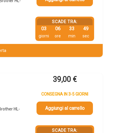
Brother HL-
SCADE TRA:
03
06
33
48
giorni
ore
min
sec
erta
39,00
€
CONSEGNA IN 3-5 GIORNI
Aggiungi al carrello
rother HL-
SCADE TRA: