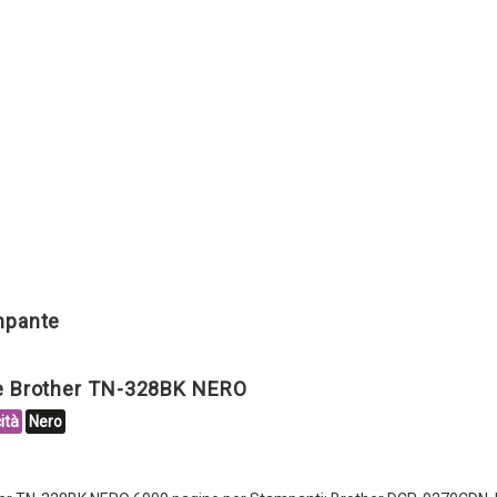
ampante
le Brother TN-328BK NERO
ità
Nero