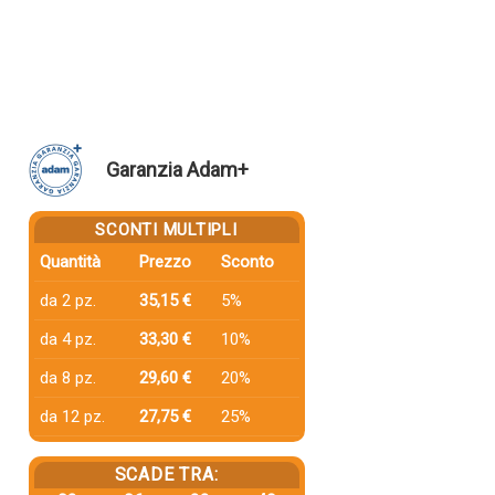
Garanzia Adam+
SCONTI MULTIPLI
Quantità
Prezzo
Sconto
da 2 pz.
35,15 €
5%
da 4 pz.
33,30 €
10%
da 8 pz.
29,60 €
20%
da 12 pz.
27,75 €
25%
SCADE TRA: