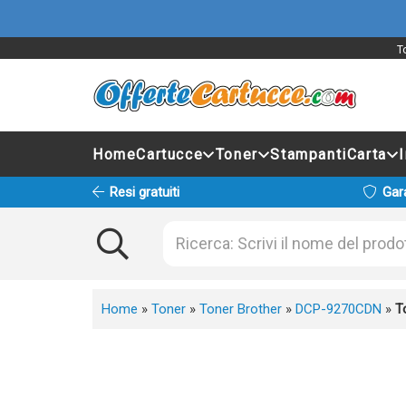
T
Home
Cartucce
Toner
Stampanti
Carta
Resi gratuiti
Gar
Home
»
Toner
»
Toner Brother
»
DCP-9270CDN
»
T