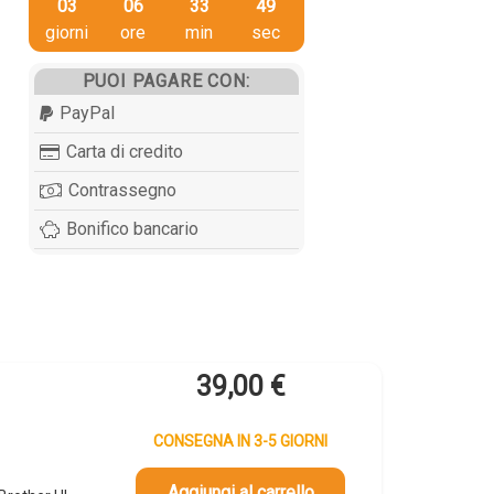
03
06
33
48
giorni
ore
min
sec
PUOI PAGARE CON:
PayPal
Carta di credito
Contrassegno
Bonifico bancario
39,00
€
CONSEGNA IN 3-5 GIORNI
Aggiungi al carrello