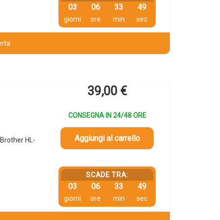
03
06
33
48
giorni
ore
min
sec
erta
39,00
€
CONSEGNA IN 24/48 ORE
Aggiungi al carrello
Brother HL-
SCADE TRA:
03
06
33
48
giorni
ore
min
sec