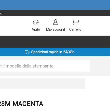
t!
Aiuto
Mio account
Carrello
Spedizioni rapide in 24/48h
-328M MAGENTA