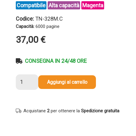
Compatibile
Alta capacità
Magenta
Codice:
TN-328M.C
Capacità:
6000 pagine
37,00
€
CONSEGNA IN 24/48 ORE
Toner
Aggiungi al carrello
compatibile
Brother
TN-
328M
Acquistane
2
per ottenere la
Spedizione gratuita
MAGENTA
quantità