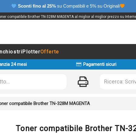
Sconti fino al 25%
su Compatibili e 5% su Originali
oner compatibile Brother TN-328M MAGENTA al miglior al miglior prezzo su Interne
Inchiostri
Plotter
Offerte
anzia 24 mesi
Pagamenti sicuri
oner compatibile Brother TN-328M MAGENTA
Toner compatibile Brother TN