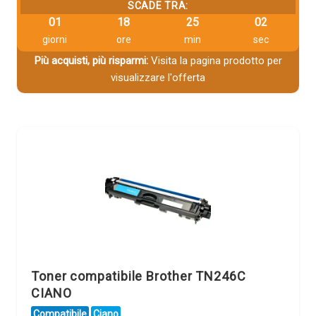
SCADE TRA:
01
18
25
01
giorni
ore
min
sec
Più acquisti, più risparmi:
Visita la pagina prodotto per
visualizzare l'offerta
Toner compatibile Brother TN246C
CIANO
Compatibile
Ciano