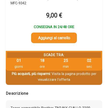
MFC-9342
9,00
€
CONSEGNA IN 24/48 ORE
Aggiungi al carrello
SCADE TRA:
01
18
25
01
giorni
ore
min
sec
Più acquisti, più risparmi:
Visita la pagina prodotto per
visualizzare l'offerta
Descrizione
Toner compatibile Brother TN246Y GIALLO 2200