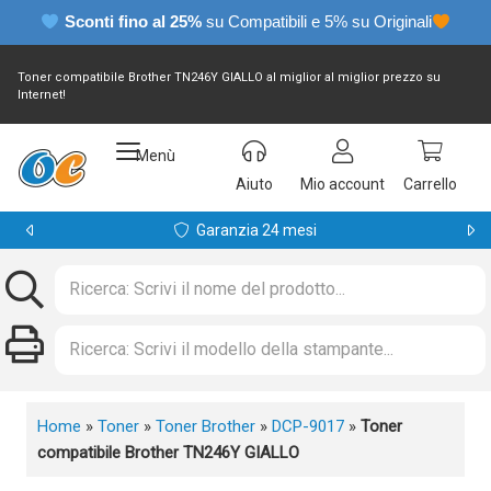
Sconti fino al 25%
su Compatibili e 5% su Originali
Toner compatibile Brother TN246Y GIALLO al miglior al miglior prezzo su
Internet!
Menù
Aiuto
Mio account
Carrello
Garanzia 24 mesi
Home
»
Toner
»
Toner Brother
»
DCP-9017
»
Toner
compatibile Brother TN246Y GIALLO