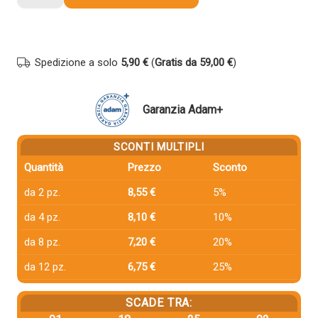
compatibile
Brother
TN246Y
GIALLO
Spedizione a solo
5,90 €
(
Gratis da 59,00 €
)
quantità
Garanzia Adam+
SCONTI MULTIPLI
Quantità
Prezzo
Sconto
da 2 pz.
8,55 €
5%
da 4 pz.
8,10 €
10%
da 8 pz.
7,20 €
20%
da 12 pz.
6,75 €
25%
SCADE TRA: