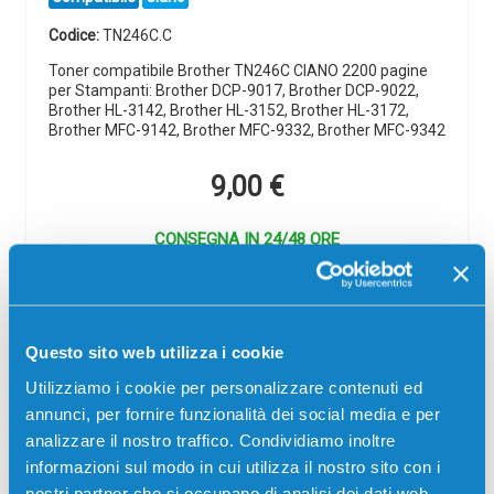
Codice:
TN246C.C
Toner compatibile Brother TN246C CIANO 2200 pagine
per Stampanti: Brother DCP-9017, Brother DCP-9022,
Brother HL-3142, Brother HL-3152, Brother HL-3172,
Brother MFC-9142, Brother MFC-9332, Brother MFC-9342
9,00
€
CONSEGNA IN 24/48 ORE
Aggiungi al carrello
Questo sito web utilizza i cookie
SCADE TRA:
Utilizziamo i cookie per personalizzare contenuti ed
01
18
25
01
annunci, per fornire funzionalità dei social media e per
giorni
ore
min
sec
analizzare il nostro traffico. Condividiamo inoltre
Più acquisti, più risparmi:
Visita la pagina prodotto per
informazioni sul modo in cui utilizza il nostro sito con i
visualizzare l'offerta
nostri partner che si occupano di analisi dei dati web,