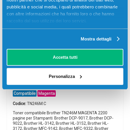
pubblicità e social media, i quali potrebbero combinarle
con altre informazioni che ha fornito loro o che hanno
raccolto dal suo utilizzo dei loro servizi.
Mostra dettagli
Accetta tutti
Personalizza
Toner compatibile Brother TN246M
MAGENTA
Compatibile
Magenta
Codice:
TN246M.C
Toner compatibile Brother TN246M MAGENTA 2200
pagine per Stampanti: Brother DCP-9017, Brother DCP-
9022, Brother HL-3142, Brother HL-3152, Brother HL-
3172, Brother MFC-9142, Brother MFC-9332, Brother