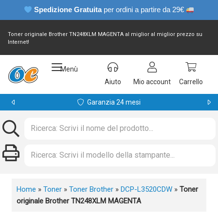
Spedizione Gratuita
per ordini a partire da 29€
Toner originale Brother TN248XLM MAGENTA al miglior al miglior prezzo su
Internet!
Menù
Aiuto
Mio account
Carrello
Garanzia 24 mesi
Home
»
Toner
»
Toner Brother
»
DCP-L3520CDW
»
Toner
originale Brother TN248XLM MAGENTA