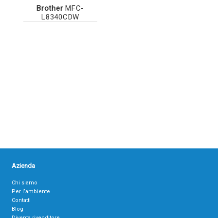
Brother
MFC-
L8340CDW
Azienda
Chi siamo
Per l’ambiente
Contatti
Blog
Diventa rivenditore