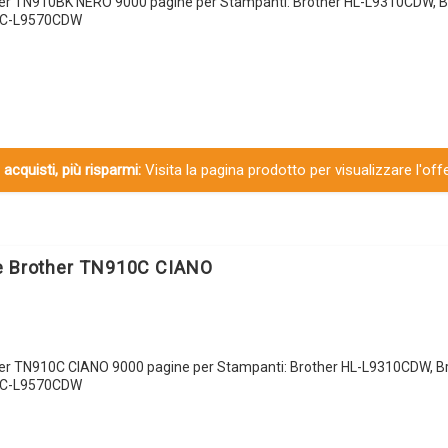
her TN910BK NERO 9000 pagine per Stampanti: Brother HL-L9310CDW, B
FC-L9570CDW
 acquisti, più risparmi:
Visita la pagina prodotto per visualizzare l'off
le Brother TN910C CIANO
her TN910C CIANO 9000 pagine per Stampanti: Brother HL-L9310CDW, Br
FC-L9570CDW