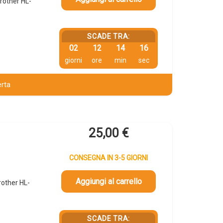
rother HL-
SCADE TRA:
02
12
14
15
giorni
ore
min
sec
erta
25,00
€
CONSEGNA IN 3-5 GIORNI
Aggiungi al carrello
other HL-
SCADE TRA: