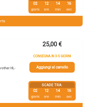
02
12
14
15
giorni
ore
min
sec
erta
25,00
€
CONSEGNA IN 3-5 GIORNI
Aggiungi al carrello
rother HL-
SCADE TRA:
02
12
14
15
giorni
ore
min
sec