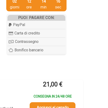
02
12
14
15
giorni
ore
min
sec
PUOI PAGARE CON:
PayPal
Carta di credito
Contrassegno
Bonifico bancario
21,00
€
CONSEGNA IN 24/48 ORE
Aggiungi al carrello