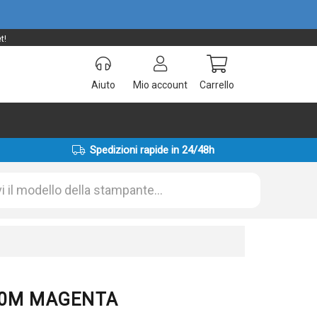
t!
Aiuto
Mio account
Carrello
Spedizioni rapide in 24/48h
910M MAGENTA