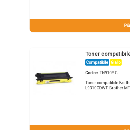
Più
Toner compatibil
Compatibile
Giallo
Codice:
TN910Y.C
Toner compatibile Brot
L9310CDWT, Brother M