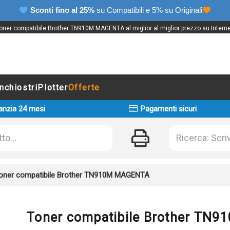
Sconti fino al 25%
su Compatibili e 5% su Originali
oner compatibile Brother TN910M MAGENTA al miglior al miglior prezzo su Interne
Inchiostri
Plotter
Offerte
anzia 24 mesi
Pagamenti sicuri
oner compatibile Brother TN910M MAGENTA
Toner compatibile Brother TN