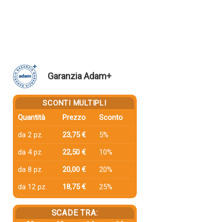
Garanzia Adam+
SCONTI MULTIPLI
Quantità
Prezzo
Sconto
da 2 pz.
23,75 €
5%
da 4 pz.
22,50 €
10%
da 8 pz.
20,00 €
20%
da 12 pz.
18,75 €
25%
SCADE TRA: