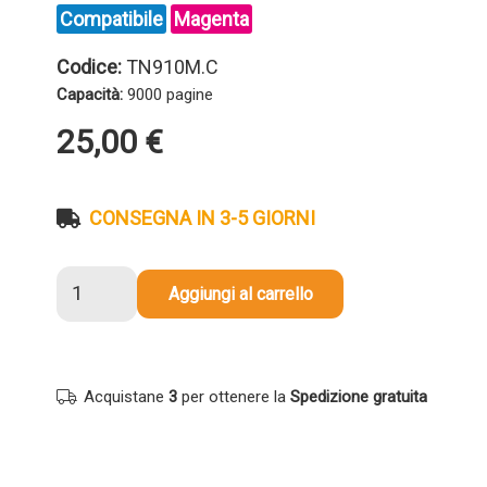
Compatibile
Magenta
Codice:
TN910M.C
Capacità:
9000 pagine
25,00
€
CONSEGNA IN 3-5 GIORNI
Toner
Aggiungi al carrello
compatibile
Brother
TN910M
MAGENTA
Acquistane
3
per ottenere la
Spedizione gratuita
quantità