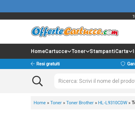
T
Home
Cartucce
Toner
Stampanti
Carta
Resi gratuiti
Gar
Home
»
Toner
»
Toner Brother
»
HL-L9310CDW
»
T