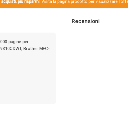
 acquisti, più risparmi:
Visita la pagina prodotto per visualizzare l'off
Recensioni
000 pagine per
-L9310CDWT, Brother MFC-