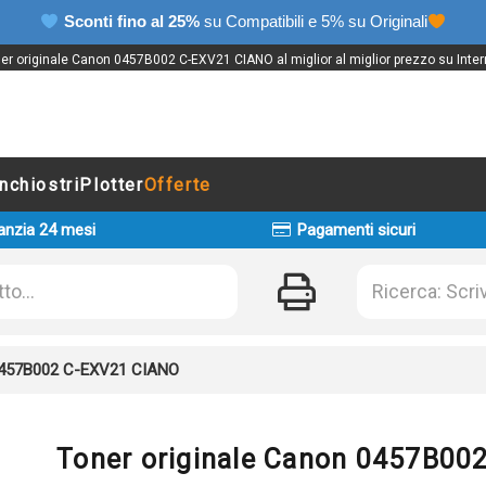
Sconti fino al 25%
su Compatibili e 5% su Originali
er originale Canon 0457B002 C-EXV21 CIANO al miglior al miglior prezzo su Inter
Inchiostri
Plotter
Offerte
anzia 24 mesi
Pagamenti sicuri
 0457B002 C-EXV21 CIANO
Toner originale Canon 0457B00