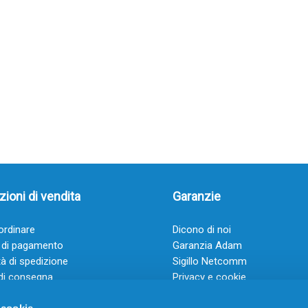
ioni di vendita
Garanzie
rdinare
Dicono di noi
 di pagamento
Garanzia Adam
à di spedizione
Sigillo Netcomm
di consegna
Privacy e cookie
 e condizioni
FAQ: Domande frequenti
 cookie