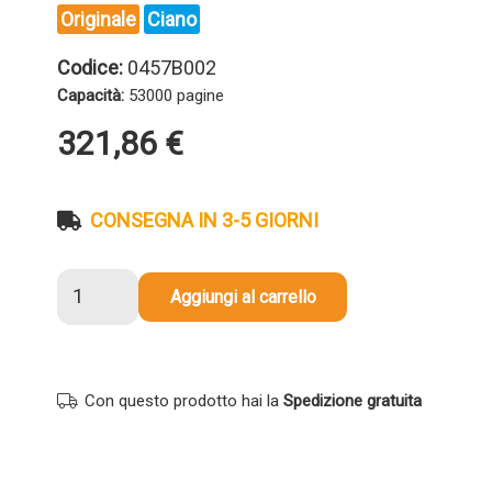
Originale
Ciano
Codice:
0457B002
Capacità:
53000 pagine
321,86
€
CONSEGNA IN 3-5 GIORNI
Toner
Aggiungi al carrello
originale
Canon
0457B002
C-
Con questo prodotto hai la
Spedizione gratuita
EXV21
CIANO
quantità