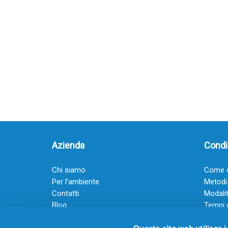
Azienda
Condiz
Chi siamo
Come o
Per l’ambiente
Metodi
Contatti
Modalit
Blog
Tempi 
Diventa rivenditore
Termini
Questo sito web utilizza i