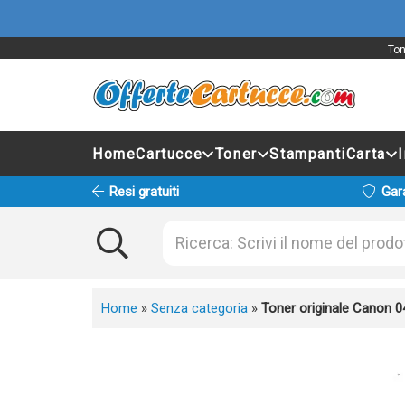
Ton
Home
Cartucce
Toner
Stampanti
Carta
Resi gratuiti
Gar
Home
»
Senza categoria
»
Toner originale Canon