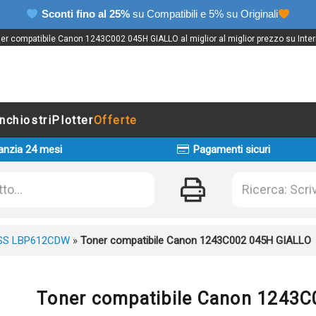
Sconti fino al 25%
su Compatibili e 5% su Originali
er compatibile Canon 1243C002 045H GIALLO al miglior al miglior prezzo su Inter
Inchiostri
Plotter
Offerte
anzia 24 mesi
Pagamenti sicuri
SS LBP612CDW
»
Toner compatibile Canon 1243C002 045H GIALLO
Toner compatibile Canon 1243