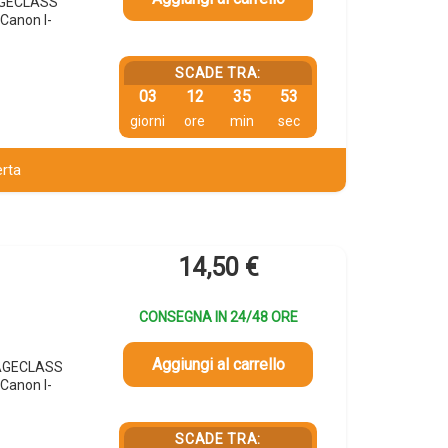
MAGECLASS
anon I-
SCADE TRA:
03
12
35
52
giorni
ore
min
sec
erta
14,50
€
CONSEGNA IN 24/48 ORE
Aggiungi al carrello
MAGECLASS
anon I-
SCADE TRA: