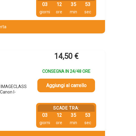
03
12
35
52
giorni
ore
min
sec
erta
14,50
€
CONSEGNA IN 24/48 ORE
Aggiungi al carrello
OR IMAGECLASS
anon I-
SCADE TRA:
03
12
35
52
giorni
ore
min
sec