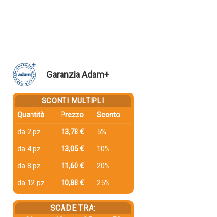
Garanzia Adam+
SCONTI MULTIPLI
Quantità
Prezzo
Sconto
da 2 pz.
13,78 €
5%
da 4 pz.
13,05 €
10%
da 8 pz.
11,60 €
20%
da 12 pz.
10,88 €
25%
SCADE TRA: