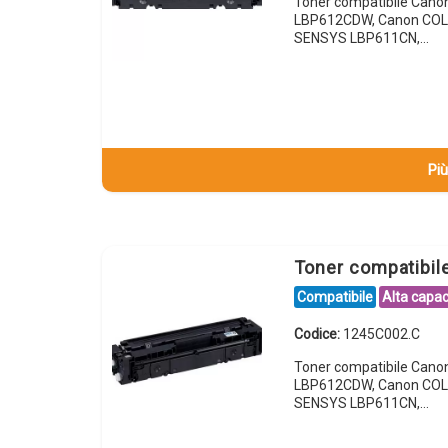
Toner compatibile Can
LBP612CDW, Canon COL
SENSYS LBP611CN,…
Più
Toner compatibi
Compatibile
Alta capac
Codice:
1245C002.C
Toner compatibile Can
LBP612CDW, Canon COL
SENSYS LBP611CN,…