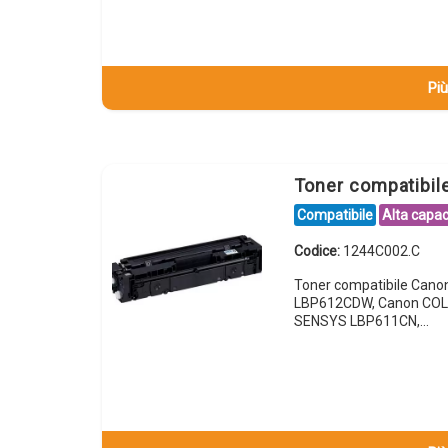
Più
Toner compatibi
Compatibile
Alta capac
Codice:
1244C002.C
Toner compatibile Can
LBP612CDW, Canon COL
SENSYS LBP611CN,…