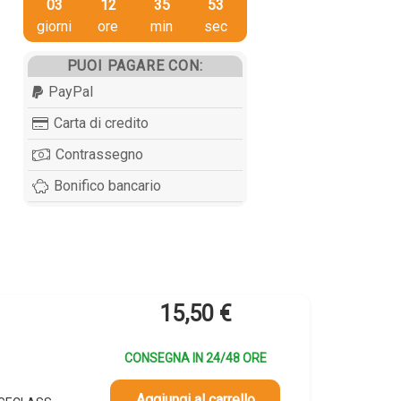
03
12
35
52
giorni
ore
min
sec
PUOI PAGARE CON:
PayPal
Carta di credito
Contrassegno
Bonifico bancario
15,50
€
CONSEGNA IN 24/48 ORE
Aggiungi al carrello