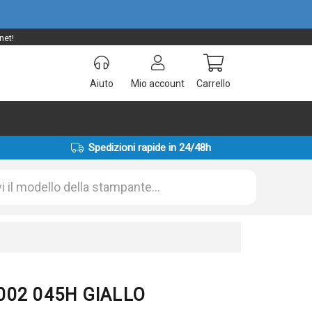
net!
Aiuto
Mio account
Carrello
Spedizioni rapide in 24/48h
C002 045H GIALLO