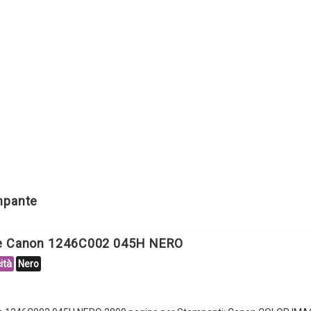
ampante
le Canon 1246C002 045H NERO
ità
Nero