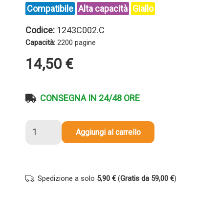
Compatibile
Alta capacità
Giallo
Codice:
1243C002.C
Capacità:
2200 pagine
14,50
€
CONSEGNA IN 24/48 ORE
Toner
Aggiungi al carrello
compatibile
Canon
1243C002
045H
Spedizione a solo
5,90 €
(
Gratis da 59,00 €
)
GIALLO
quantità