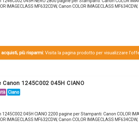
on 1246C002 045H NERO 2800 pagine per Stampanti: Canon COLOR I
OR IMAGECLASS MF632CDW, Canon COLOR IMAGECLASS MF634CDW, C
 acquisti, più risparmi:
Visita la pagina prodotto per visualizzare l'off
le Canon 1245C002 045H CIANO
ità
Ciano
on 1245C002 045H CIANO 2200 pagine per Stampanti: Canon COLOR I
OR IMAGECLASS MF632CDW, Canon COLOR IMAGECLASS MF634CDW, C