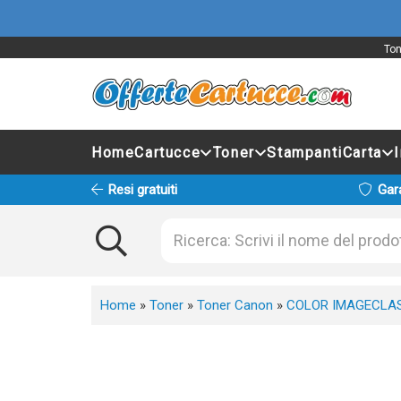
Ton
Home
Cartucce
Toner
Stampanti
Carta
Resi gratuiti
Gar
Home
»
Toner
»
Toner Canon
»
COLOR IMAGECLA