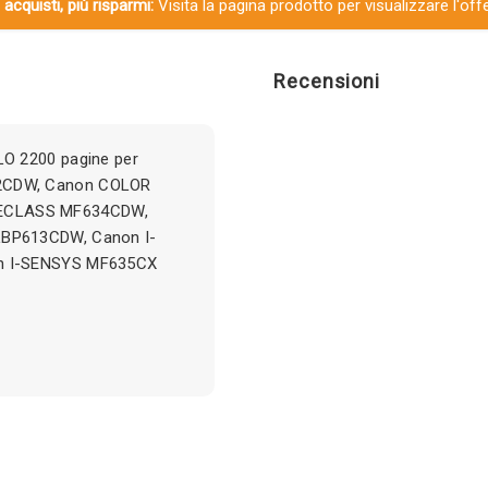
 acquisti, più risparmi:
Visita la pagina prodotto per visualizzare l'off
Recensioni
O 2200 pagine per
2CDW, Canon COLOR
ECLASS MF634CDW,
LBP613CDW, Canon I-
n I-SENSYS MF635CX