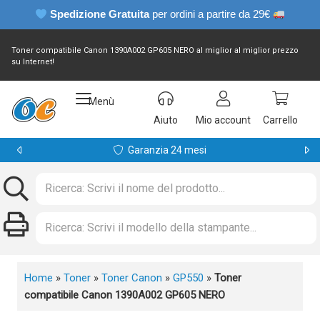
Spedizione Gratuita
per ordini a partire da 29€
Toner compatibile Canon 1390A002 GP605 NERO al miglior al miglior prezzo
su Internet!
Menù
Aiuto
Mio account
Carrello
Garanzia 24 mesi
Home
»
Toner
»
Toner Canon
»
GP550
»
Toner
compatibile Canon 1390A002 GP605 NERO