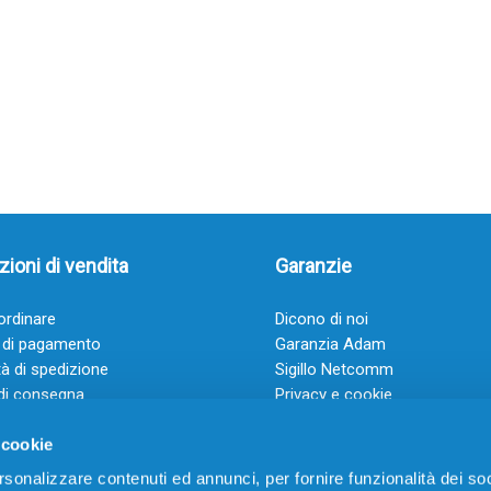
ioni di vendita
Garanzie
rdinare
Dicono di noi
 di pagamento
Garanzia Adam
à di spedizione
Sigillo Netcomm
di consegna
Privacy e cookie
 e condizioni
FAQ: Domande frequenti
 cookie
rsonalizzare contenuti ed annunci, per fornire funzionalità dei soc