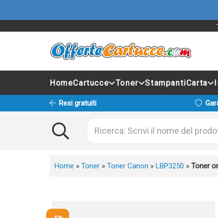
Home
Cartucce
Toner
Stampanti
Carta
Resi gratuiti
Gar
Home
»
Toner
»
Toner Canon
»
LBP3250
»
Toner o