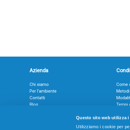
Azienda
Condiz
Chi siamo
Come o
Per l’ambiente
Metodi
Contatti
Modalit
Blog
Tempi 
Diventa rivenditore
Termini
Questo sito web utilizza i
Guadagna con il Dropship
Black Friday 2025
Utilizziamo i cookie per pe