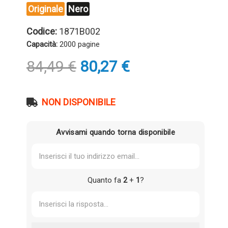
Originale
Nero
Codice:
1871B002
Capacità:
2000 pagine
Il
Il
84,49
€
80,27
€
prezzo
prezzo
originale
attuale
era:
è:
NON DISPONIBILE
84,49 €.
80,27 €.
Avvisami quando torna disponibile
Quanto fa
2
+
1
?