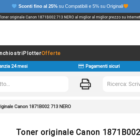
Sconti fino al 25%
su Compatibili e 5% su Originali
Toner originale Canon 1871B002 713 NERO al miglior al miglior prezzo su Internet
Inchiostri
Plotter
Offerte
anzia 24 mesi
Pagamenti sicuri
riginale Canon 1871B002 713 NERO
Toner originale Canon 1871B00