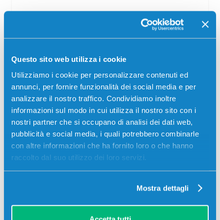
Rullo trasferimento compatibile Canon
2772B003 C-EXV32/33 NERO
Questo sito web utilizza i cookie
Compatibile
Nero
Utilizziamo i cookie per personalizzare contenuti ed
Codice:
2772B003.C
annunci, per fornire funzionalità dei social media e per
Rullo trasferimento compatibile Canon 2772B003 C-
analizzare il nostro traffico. Condividiamo inoltre
EXV32/33 NERO 149000 pagine per Stampanti: Canon
informazioni sul modo in cui utilizza il nostro sito con i
IMAGERUNNER 2520, Canon IMAGERUNNER 2525, Canon
IMAGERUNNER 2530, Canon IMAGERUNNER 2530I, Canon
nostri partner che si occupano di analisi dei dati web,
IMAGERUNNER…
pubblicità e social media, i quali potrebbero combinarle
con altre informazioni che ha fornito loro o che hanno
99,00
€
raccolto dal suo utilizzo dei loro servizi.
CONSEGNA IN 3-5 GIORNI
Mostra dettagli
Aggiungi al carrello
Accetta tutti