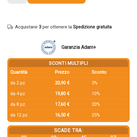
compatibile
Canon
2786B002
C-
Acquistane
3
per ottenere la
Spedizione gratuita
EXV32
NERO
quantità
Garanzia Adam+
SCONTI MULTIPLI
Quantità
Prezzo
Sconto
da 2 pz.
20,90 €
5%
da 4 pz.
19,80 €
10%
da 8 pz.
17,60 €
20%
da 12 pz.
16,50 €
25%
SCADE TRA: