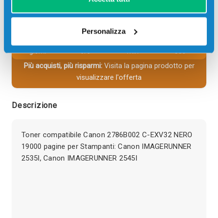
Spedizione gratuita
SCADE TRA:
Personalizza
02
18
45
26
giorni
ore
min
sec
Più acquisti, più risparmi:
Visita la pagina prodotto per
visualizzare l'offerta
Descrizione
Toner compatibile Canon 2786B002 C-EXV32 NERO
19000 pagine per Stampanti: Canon IMAGERUNNER
2535I, Canon IMAGERUNNER 2545I