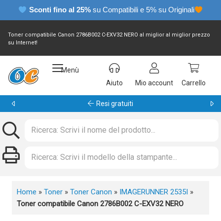
Sconti fino al 25%
su Compatibili e 5% su Originali
Toner compatibile Canon 2786B002 C-EXV32 NERO al miglior al miglior prezzo
su Internet!
Menù
Aiuto
Mio account
Carrello
Garanzia 24 mesi
Home
»
Toner
»
Toner Canon
»
IMAGERUNNER 2535I
»
Toner compatibile Canon 2786B002 C-EXV32 NERO