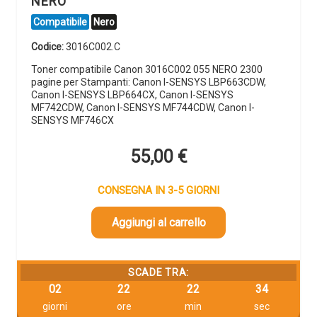
NERO
Compatibile
Nero
Codice:
3016C002.C
Toner compatibile Canon 3016C002 055 NERO 2300
pagine per Stampanti: Canon I-SENSYS LBP663CDW,
Canon I-SENSYS LBP664CX, Canon I-SENSYS
MF742CDW, Canon I-SENSYS MF744CDW, Canon I-
SENSYS MF746CX
55,00
€
CONSEGNA IN 3-5 GIORNI
Aggiungi al carrello
SCADE TRA:
02
22
22
33
giorni
ore
min
sec