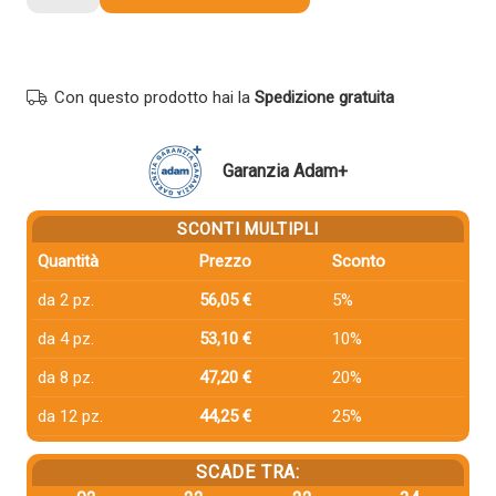
compatibile
Canon
3015C002
055
Con questo prodotto hai la
Spedizione gratuita
CIANO
quantità
Garanzia Adam+
SCONTI MULTIPLI
Quantità
Prezzo
Sconto
da 2 pz.
56,05 €
5%
da 4 pz.
53,10 €
10%
da 8 pz.
47,20 €
20%
da 12 pz.
44,25 €
25%
SCADE TRA: