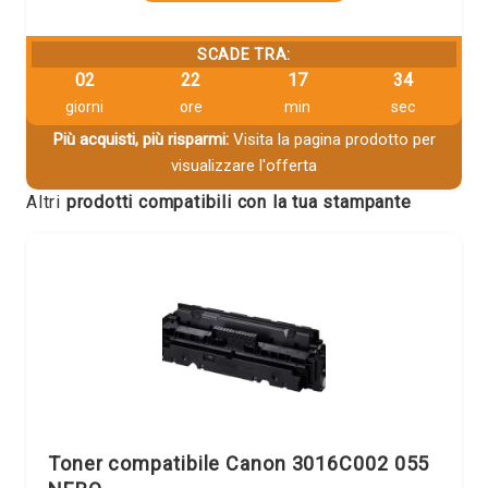
SCADE TRA:
02
22
17
33
giorni
ore
min
sec
Più acquisti, più risparmi:
Visita la pagina prodotto per
visualizzare l'offerta
Altri
prodotti compatibili con la tua stampante
Toner compatibile Canon 3016C002 055