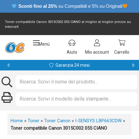
Sconti fino al 25%
su Compatibili e 5% su Originali
Toner compatibile Canon 3015C002 055 CIANO al miglior al miglior prezzo su
Internet!
Menù
Aiuto
Mio account
Carrello
Garanzia 24 mesi
Home
»
Toner
»
Toner Canon
»
I-SENSYS LBP663CDW
»
Toner compatibile Canon 3015C002 055 CIANO