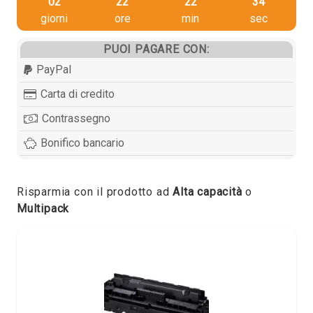
02
22
22
33
giorni
ore
min
sec
PUOI PAGARE CON:
PayPal
Carta di credito
Contrassegno
Bonifico bancario
Risparmia con il prodotto ad
Alta capacità
o
Multipack