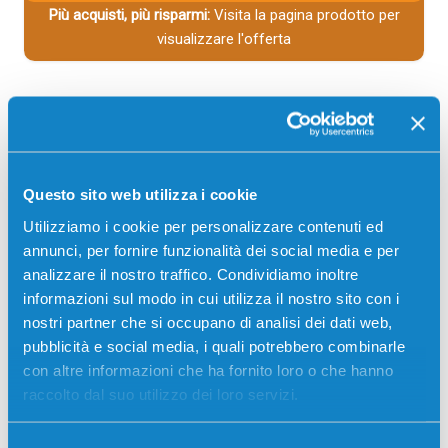
Più acquisti, più risparmi:
Visita la pagina prodotto per
visualizzare l'offerta
Questo sito web utilizza i cookie
Utilizziamo i cookie per personalizzare contenuti ed
annunci, per fornire funzionalità dei social media e per
analizzare il nostro traffico. Condividiamo inoltre
informazioni sul modo in cui utilizza il nostro sito con i
Toner compatibile Canon 3014C002 055
nostri partner che si occupano di analisi dei dati web,
MAGENTA
pubblicità e social media, i quali potrebbero combinarle
con altre informazioni che ha fornito loro o che hanno
Compatibile
Magenta
raccolto dal suo utilizzo dei loro servizi.
Codice:
3014C002.C
Toner compatibile Canon 3014C002 055 MAGENTA 2100