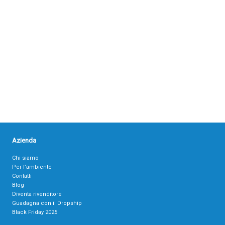
Azienda
Chi siamo
Per l’ambiente
Contatti
Blog
Diventa rivenditore
Guadagna con il Dropship
Black Friday 2025