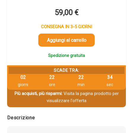
59,00
€
CONSEGNA IN 3-5 GIORNI
Aggiungi al carrello
Spedizione gratuita
SCADE TRA:
02
22
22
33
giorni
ore
min
sec
Più acquisti, più risparmi:
Visita la pagina prodotto per
visualizzare l'offerta
Descrizione