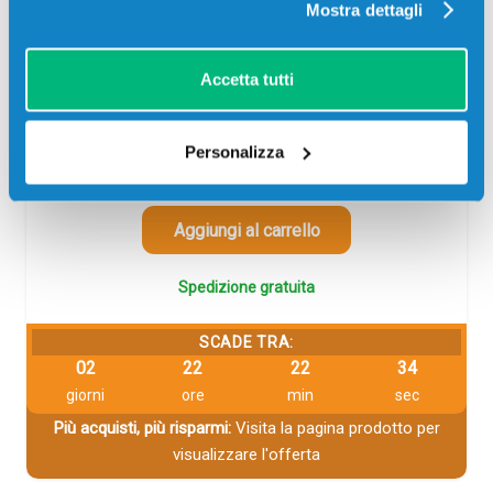
Mostra dettagli
pagine per Stampanti: Canon I-SENSYS LBP663CDW,
Canon I-SENSYS LBP664CX, Canon I-SENSYS
MF742CDW, Canon I-SENSYS MF744CDW, Canon I-
SENSYS MF746CX
Accetta tutti
59,00
€
Personalizza
CONSEGNA IN 24/48 ORE
Aggiungi al carrello
Spedizione gratuita
SCADE TRA:
02
22
22
33
giorni
ore
min
sec
Più acquisti, più risparmi:
Visita la pagina prodotto per
visualizzare l'offerta