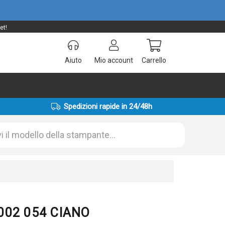
et!
Aiuto
Mio account
Carrello
Spedizioni rapide in 24/48h
C002 054 CIANO