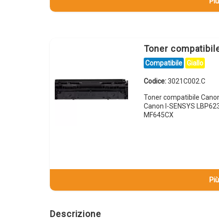
Più
Toner compatibi
Compatibile
Giallo
Codice:
3021C002.C
Toner compatibile Cano
Canon I-SENSYS LBP62
MF645CX
Più
Descrizione