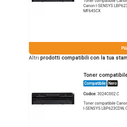
Toner compatibile Can
Canon I-SENSYS LBP62
MF645CX
Più
Altri
prodotti compatibili con la tua st
Toner compatibi
Compatibile
Nero
Codice:
3024C002.C
Toner compatibile Can
I-SENSYS LBP623CDW, 