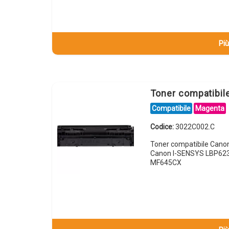
Più
Toner compatibi
Compatibile
Magenta
Codice:
3022C002.C
Toner compatibile Can
Canon I-SENSYS LBP62
MF645CX