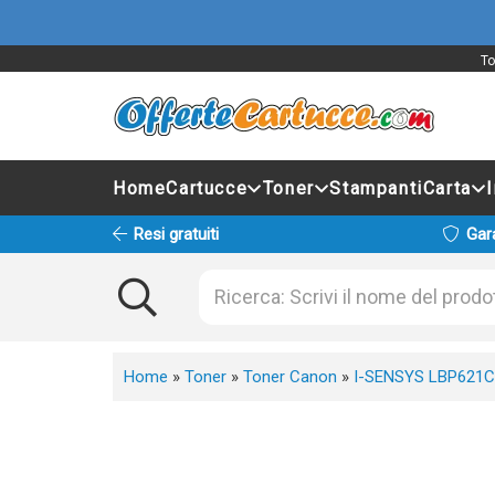
To
Home
Cartucce
Toner
Stampanti
Carta
Resi gratuiti
Gar
Home
»
Toner
»
Toner Canon
»
I-SENSYS LBP621