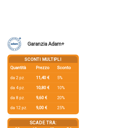
Garanzia Adam+
SCONTI MULTIPLI
Quantità
Prezzo
Sconto
da 2 pz.
11,40 €
5%
da 4 pz.
10,80 €
10%
da 8 pz.
9,60 €
20%
da 12 pz.
9,00 €
25%
SCADE TRA: