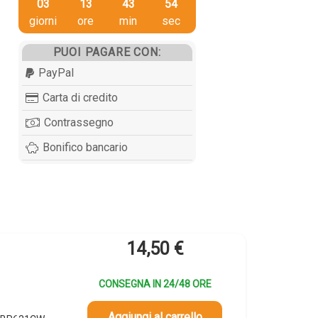
03
13
43
53
giorni
ore
min
sec
PUOI PAGARE CON:
PayPal
Carta di credito
Contrassegno
Bonifico bancario
14,50
€
CONSEGNA IN 24/48 ORE
Aggiungi al carrello