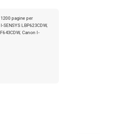
1200 pagine per
n I-SENSYS LBP623CDW,
F643CDW, Canon I-