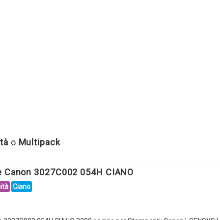
tà
o
Multipack
le Canon 3027C002 054H CIANO
ità
Ciano