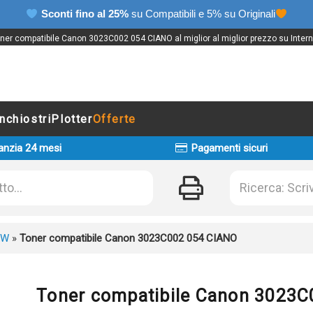
Sconti fino al 25%
su Compatibili e 5% su Originali
ner compatibile Canon 3023C002 054 CIANO al miglior al miglior prezzo su Intern
Inchiostri
Plotter
Offerte
anzia 24 mesi
Pagamenti sicuri
CW
»
Toner compatibile Canon 3023C002 054 CIANO
Toner compatibile Canon 3023