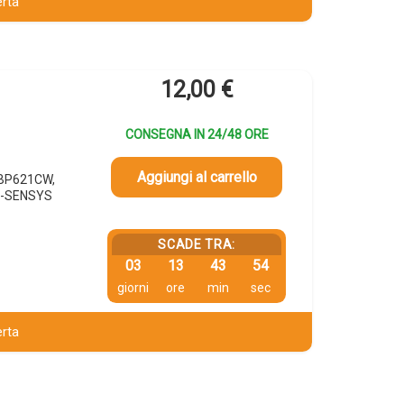
erta
12,00
€
CONSEGNA IN 24/48 ORE
Aggiungi al carrello
LBP621CW,
I-SENSYS
SCADE TRA:
03
13
43
53
giorni
ore
min
sec
erta