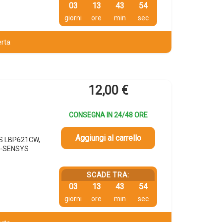
03
13
43
53
giorni
ore
min
sec
erta
12,00
€
CONSEGNA IN 24/48 ORE
Aggiungi al carrello
YS LBP621CW,
I-SENSYS
SCADE TRA:
03
13
43
53
giorni
ore
min
sec