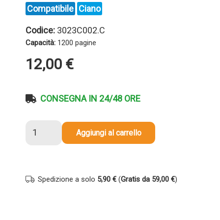
Compatibile
Ciano
Codice:
3023C002.C
Capacità:
1200 pagine
12,00
€
CONSEGNA IN 24/48 ORE
Toner
Aggiungi al carrello
compatibile
Canon
3023C002
054
Spedizione a solo
5,90 €
(
Gratis da 59,00 €
)
CIANO
quantità