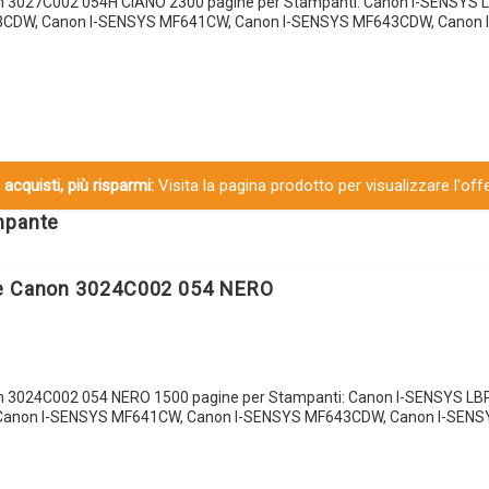
on 3027C002 054H CIANO 2300 pagine per Stampanti: Canon I-SENSYS
3CDW, Canon I-SENSYS MF641CW, Canon I-SENSYS MF643CDW, Canon 
 acquisti, più risparmi:
Visita la pagina prodotto per visualizzare l'off
ampante
le Canon 3024C002 054 NERO
on 3024C002 054 NERO 1500 pagine per Stampanti: Canon I-SENSYS L
Canon I-SENSYS MF641CW, Canon I-SENSYS MF643CDW, Canon I-SEN