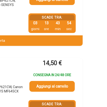
 LBP621CW,
I-SENSYS
SCADE TRA:
03
13
43
53
giorni
ore
min
sec
erta
14,50
€
CONSEGNA IN 24/48 ORE
Aggiungi al carrello
BP621CW, Canon
SYS MF645CX
SCADE TRA: