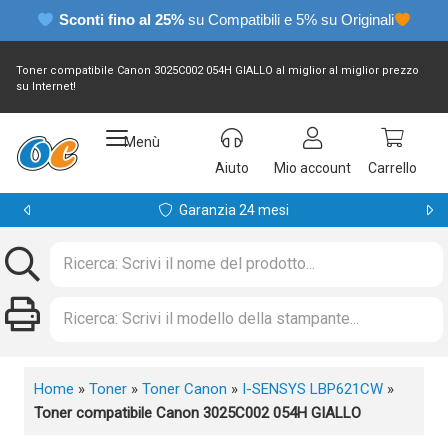
Sconti fino al 25%
su Compatibili e 5% su Originali
Toner compatibile Canon 3025C002 054H GIALLO al miglior al miglior prezzo
su Internet!
Menù
Aiuto
Mio account
Carrello
Garanzia 24 mesi
Home
»
Toner
»
Toner Canon
»
I-SENSYS LBP621CW
»
Toner compatibile Canon 3025C002 054H GIALLO