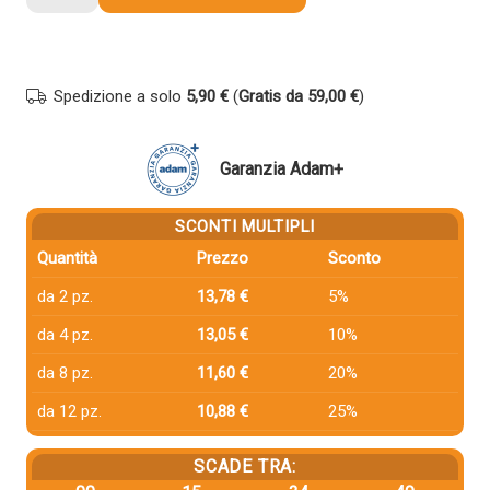
compatibile
Canon
3025C002
054H
Spedizione a solo
5,90 €
(
Gratis da 59,00 €
)
GIALLO
quantità
Garanzia Adam+
SCONTI MULTIPLI
Quantità
Prezzo
Sconto
da 2 pz.
13,78 €
5%
da 4 pz.
13,05 €
10%
da 8 pz.
11,60 €
20%
da 12 pz.
10,88 €
25%
SCADE TRA: