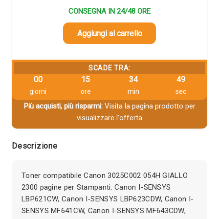
CONSEGNA IN 24/48 ORE
Aggiungi al carrello
SCADE TRA:
00
15
34
49
giorni
ore
min
sec
Più acquisti, più risparmi:
Visita la pagina prodotto per
visualizzare l'offerta
Descrizione
Toner compatibile Canon 3025C002 054H GIALLO
2300 pagine per Stampanti: Canon I-SENSYS
LBP621CW, Canon I-SENSYS LBP623CDW, Canon I-
SENSYS MF641CW, Canon I-SENSYS MF643CDW,