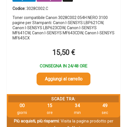
Codice:
3028C002.C
Toner compatibile Canon 3028C002 054H NERO 3100
pagine per Stampanti: Canon I-SENSYS LBP621CW,
Canon I-SENSYS LBP623CDW, Canon I-SENSYS
MF641CW, Canon I-SENSYS MF643CDW, Canon I-SENSYS
MF645CX
15,50
€
CONSEGNA IN 24/48 ORE
Aggiungi al carrello
SCADE TRA:
00
15
34
49
giorni
ore
min
sec
Più acquisti, più risparmi:
Visita la pagina prodotto per