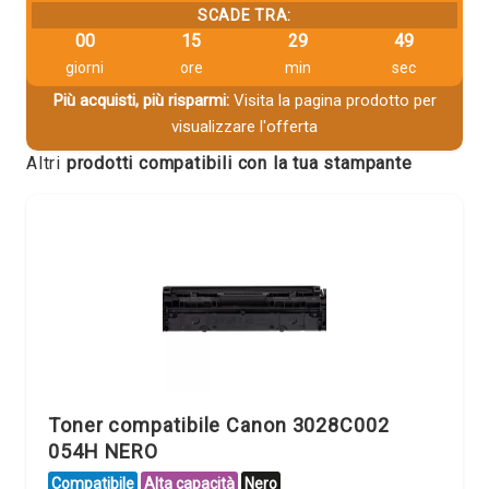
SCADE TRA:
00
15
29
49
giorni
ore
min
sec
Più acquisti, più risparmi:
Visita la pagina prodotto per
visualizzare l'offerta
Altri
prodotti compatibili con la tua stampante
Toner compatibile Canon 3028C002
054H NERO
Compatibile
Alta capacità
Nero