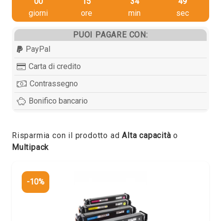
00
15
34
49
giorni
ore
min
sec
PUOI PAGARE CON:
PayPal
Carta di credito
Contrassegno
Bonifico bancario
Risparmia con il prodotto ad
Alta capacità
o
Multipack
-10%