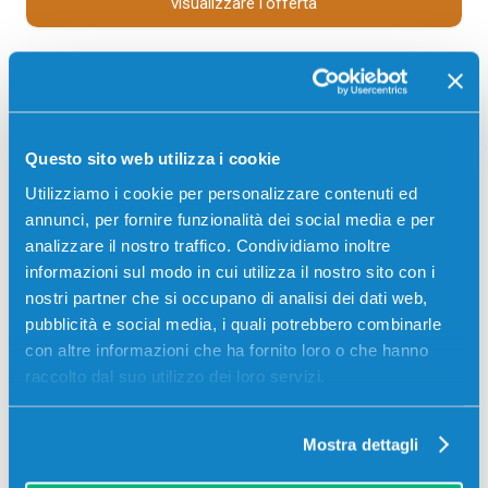
visualizzare l'offerta
Questo sito web utilizza i cookie
Utilizziamo i cookie per personalizzare contenuti ed
annunci, per fornire funzionalità dei social media e per
analizzare il nostro traffico. Condividiamo inoltre
informazioni sul modo in cui utilizza il nostro sito con i
nostri partner che si occupano di analisi dei dati web,
Toner compatibile Canon 3027C002
pubblicità e social media, i quali potrebbero combinarle
054H CIANO
con altre informazioni che ha fornito loro o che hanno
Compatibile
Alta capacità
Ciano
raccolto dal suo utilizzo dei loro servizi.
Codice:
3027C002.C
Toner compatibile Canon 3027C002 054H CIANO 2300
Mostra dettagli
pagine per Stampanti: Canon I-SENSYS LBP621CW,
Canon I-SENSYS LBP623CDW, Canon I-SENSYS