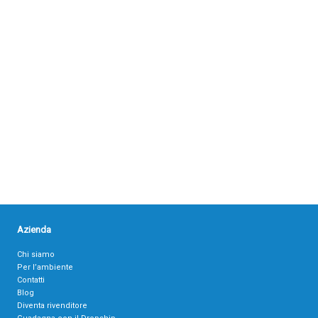
Azienda
Chi siamo
Per l’ambiente
Contatti
Blog
Diventa rivenditore