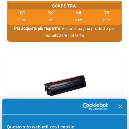
SCADE TRA:
01
13
58
18
giorni
ore
min
sec
Più acquisti, più risparmi:
Visita la pagina prodotto per
visualizzare l'offerta
Toner compatibile Canon 3626C001
059H CIANO
Questo sito web utilizza i cookie