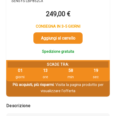
SENSYS LBP852CX
249,00
€
CONSEGNA IN 3-5 GIORNI
Aggiungi al carrello
Spedizione gratuita
SCADE TRA:
01
13
58
18
giorni
ore
min
sec
Più acquisti, più risparmi:
Visita la pagina prodotto per
visualizzare l'offerta
Descrizione