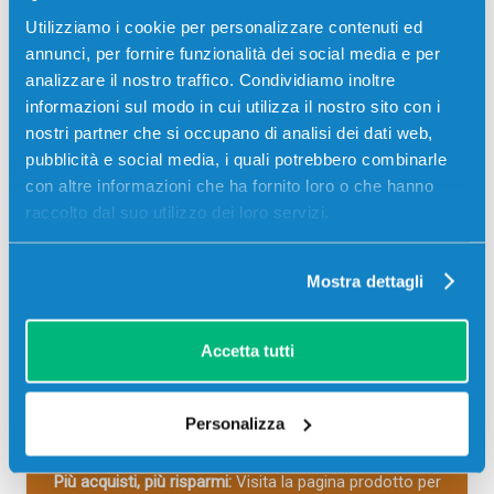
Compatibile
Alta capacità
Ciano
Utilizziamo i cookie per personalizzare contenuti ed
Codice:
3626C001.C
annunci, per fornire funzionalità dei social media e per
analizzare il nostro traffico. Condividiamo inoltre
Toner compatibile Canon 3626C001 059H CIANO 13500
informazioni sul modo in cui utilizza il nostro sito con i
pagine per Stampanti: Canon I-SENSYS LBP850, Canon I-
SENSYS LBP852CX
nostri partner che si occupano di analisi dei dati web,
pubblicità e social media, i quali potrebbero combinarle
249,00
€
con altre informazioni che ha fornito loro o che hanno
raccolto dal suo utilizzo dei loro servizi.
CONSEGNA IN 3-5 GIORNI
Mostra dettagli
Aggiungi al carrello
Spedizione gratuita
Accetta tutti
SCADE TRA:
01
13
58
18
Personalizza
giorni
ore
min
sec
Più acquisti, più risparmi:
Visita la pagina prodotto per