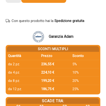
compatibile
Canon
3625C001
059H
Con questo prodotto hai la
Spedizione gratuita
MAGENTA
quantità
Garanzia Adam
SCONTI MULTIPLI
Quantità
Prezzo
Sconto
da 2 pz.
236,55 €
5%
da 4 pz.
224,10 €
10%
da 8 pz.
199,20 €
20%
da 12 pz.
186,75 €
25%
SCADE TRA: