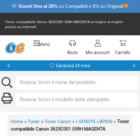
Sconti fino al 25%
su Compatibili e 5% su Originali
Toner compatibile Canon 3625C001 059H MAGENTA al miglior al miglior
prezzo su Internet!
Menù
Aiuto
Mio account
Carrello
Garanzia 24 mesi
Home
»
Toner
»
Toner Canon
»
I-SENSYS LBP850
»
Toner
compatibile Canon 3625C001 059H MAGENTA