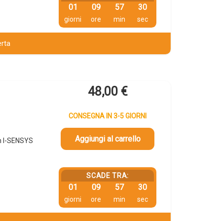
01
09
57
29
giorni
ore
min
sec
erta
48,00
€
CONSEGNA IN 3-5 GIORNI
Aggiungi al carrello
n I-SENSYS
SCADE TRA:
01
09
57
29
giorni
ore
min
sec