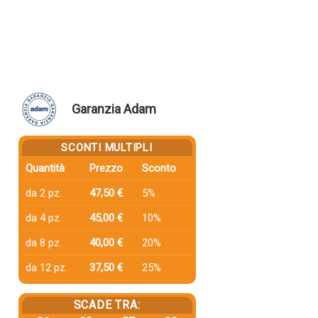
Garanzia Adam
SCONTI MULTIPLI
Quantità
Prezzo
Sconto
da 2 pz.
47,50 €
5%
da 4 pz.
45,00 €
10%
da 8 pz.
40,00 €
20%
da 12 pz.
37,50 €
25%
SCADE TRA: