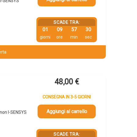
 I-SENSYS
SCADE TRA:
01
09
57
29
giorni
ore
min
sec
erta
48,00
€
CONSEGNA IN 3-5 GIORNI
Aggiungi al carrello
anon I-SENSYS
SCADE TRA: