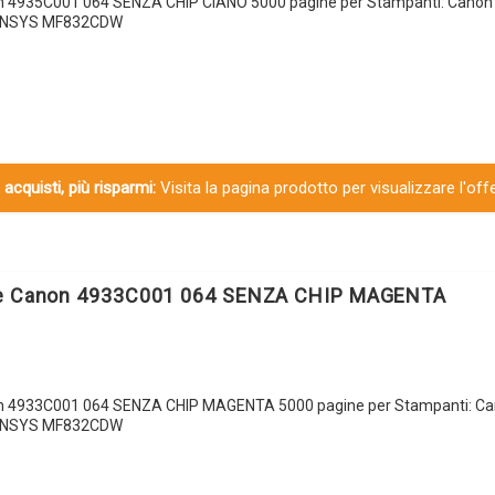
n 4935C001 064 SENZA CHIP CIANO 5000 pagine per Stampanti: Canon
SENSYS MF832CDW
 acquisti, più risparmi:
Visita la pagina prodotto per visualizzare l'off
le Canon 4933C001 064 SENZA CHIP MAGENTA
on 4933C001 064 SENZA CHIP MAGENTA 5000 pagine per Stampanti: C
SENSYS MF832CDW