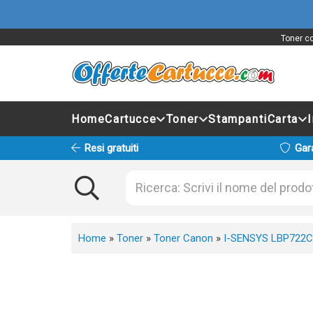
Toner co
Home
Cartucce
Toner
Stampanti
Carta
Resi gratuiti
Gar
Home
»
Toner
»
Toner Canon
»
I-SENSYS LBP722