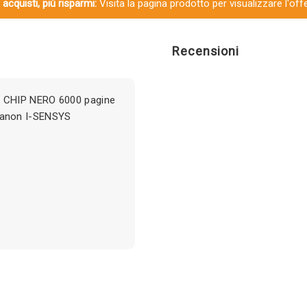
 acquisti, più risparmi:
Visita la pagina prodotto per visualizzare l'off
Recensioni
 CHIP NERO 6000 pagine
Canon I-SENSYS