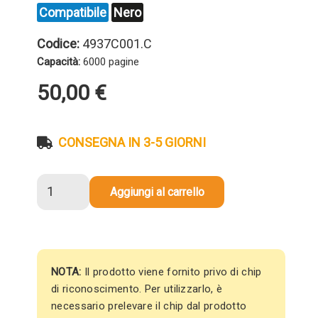
Compatibile
Nero
Codice:
4937C001.C
Capacità:
6000 pagine
50,00
€
CONSEGNA IN 3-5 GIORNI
Toner
Aggiungi al carrello
compatibile
Canon
4937C001
064
SENZA
NOTA:
Il prodotto viene fornito privo di chip
CHIP
di riconoscimento. Per utilizzarlo, è
NERO
necessario prelevare il chip dal prodotto
quantità