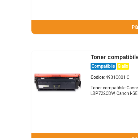
Più
Toner compatibi
Compatibile
Giallo
Codice:
4931C001.C
Toner compatibile Cano
LBP722CDW, Canon I-