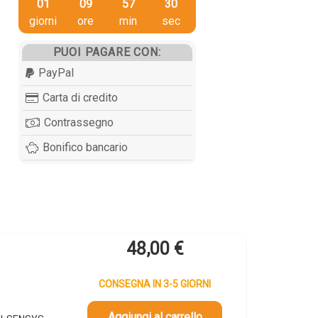
01
09
57
29
giorni
ore
min
sec
PUOI PAGARE CON:
PayPal
Carta di credito
Contrassegno
Bonifico bancario
48,00
€
CONSEGNA IN 3-5 GIORNI
Aggiungi al carrello