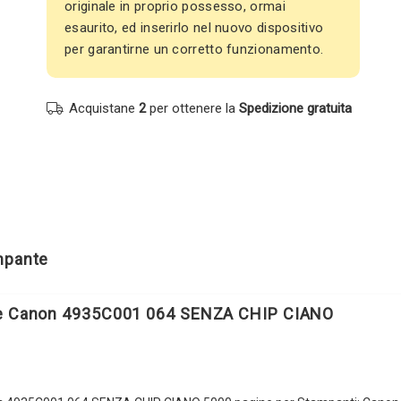
originale in proprio possesso, ormai
esaurito, ed inserirlo nel nuovo dispositivo
per garantirne un corretto funzionamento.
Acquistane
2
per ottenere la
Spedizione gratuita
ampante
le Canon 4935C001 064 SENZA CHIP CIANO