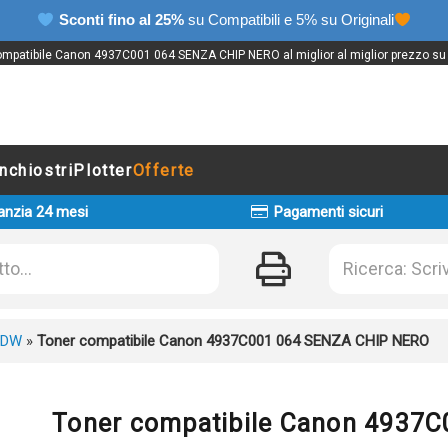
Sconti fino al 25%
su Compatibili e 5% su Originali
mpatibile Canon 4937C001 064 SENZA CHIP NERO al miglior al miglior prezzo su 
Inchiostri
Plotter
Offerte
anzia 24 mesi
Pagamenti sicuri
CDW
»
Toner compatibile Canon 4937C001 064 SENZA CHIP NERO
Toner compatibile Canon 4937