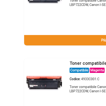
Toner compatibile Cano
LBP722CDW, Canon I-
Più
Toner compatibi
Compatibile
Magenta
Codice:
4933C001.C
Toner compatibile Can
LBP722CDW, Canon I-