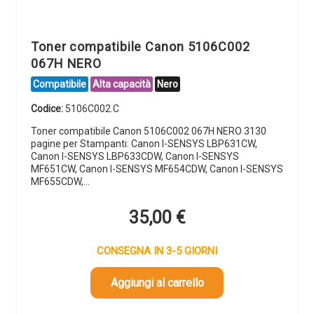
Toner compatibile Canon 5106C002
067H NERO
Compatibile
Alta capacità
Nero
Codice:
5106C002.C
Toner compatibile Canon 5106C002 067H NERO 3130
pagine per Stampanti: Canon I-SENSYS LBP631CW,
Canon I-SENSYS LBP633CDW, Canon I-SENSYS
MF651CW, Canon I-SENSYS MF654CDW, Canon I-SENSYS
MF655CDW,…
35,00
€
CONSEGNA IN 3-5 GIORNI
Aggiungi al carrello