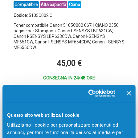
Compatibile
Alta capacità
Ciano
Codice:
5105C002.C
Toner compatibile Canon 5105C002 067H CIANO 2350
pagine per Stampanti: Canon I-SENSYS LBP631CW,
Canon I-SENSYS LBP633CDW, Canon I-SENSYS
MF651CW, Canon I-SENSYS MF654CDW, Canon I-SENSYS
MF655CDW,…
45,00
€
CONSEGNA IN 24/48 ORE
Aggiungi al carrello
SCADE TRA:
Questo sito web utilizza i cookie
01
04
51
51
Utilizziamo i cookie per personalizzare contenuti ed
giorni
ore
min
sec
annunci, per fornire funzionalità dei social media e per
Più acquisti, più risparmi:
Visita la pagina prodotto per