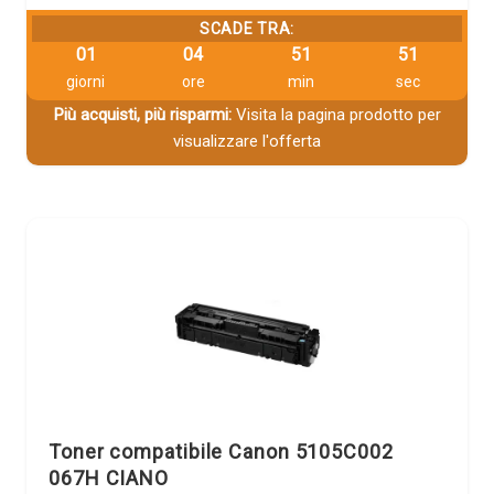
SCADE TRA:
01
04
51
51
giorni
ore
min
sec
Più acquisti, più risparmi:
Visita la pagina prodotto per
visualizzare l'offerta
Toner compatibile Canon 5105C002
067H CIANO