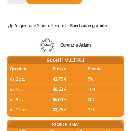
compatibile
Canon
5104C002
067H
Acquistane
2
per ottenere la
Spedizione gratuita
MAGENTA
quantità
Garanzia Adam
SCONTI MULTIPLI
Quantità
Prezzo
Sconto
da 2 pz.
42,75 €
5%
da 4 pz.
40,50 €
10%
da 8 pz.
36,00 €
20%
da 12 pz.
33,75 €
25%
SCADE TRA: