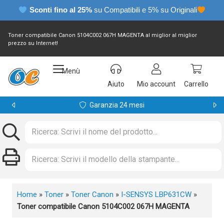
Sconti fino al 25%
su Compatibili e 5% su Originali
Toner compatibile Canon 5104C002 067H MAGENTA al miglior al miglior
prezzo su Internet!
Menù
Aiuto
Mio account
Carrello
Garanzia 24 mesi
Home
»
Toner
»
Toner Canon
»
I-SENSYS LBP631CW
»
Toner compatibile Canon 5104C002 067H MAGENTA