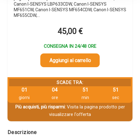
Canon I-SENSYS LBP633CDW, Canon I-SENSYS
MF651CW, Canon I-SENSYS MF654CDW, Canon I-SENSYS
MF655CDW,…
45,00
€
CONSEGNA IN 24/48 ORE
Aggiungi al carrello
SCADE TRA:
01
04
51
51
giorni
ore
min
sec
Più acquisti, più risparmi:
Visita la pagina prodotto per
visualizzare l'offerta
Descrizione