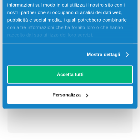
informazioni sul modo in cui utilizza il nostro sito con i
Contrassegno
nostri partner che si occupano di analisi dei dati web,
Bonifico bancario
pubblicità e social media, i quali potrebbero combinarle
con altre informazioni che ha fornito loro o che hanno
raccolto dal suo utilizzo dei loro servizi.
Descrizione
Mostra dettagli
Toner originale Canon 9289A003 701L MAGENTA
2000 pagine
Accetta tutti
Personalizza