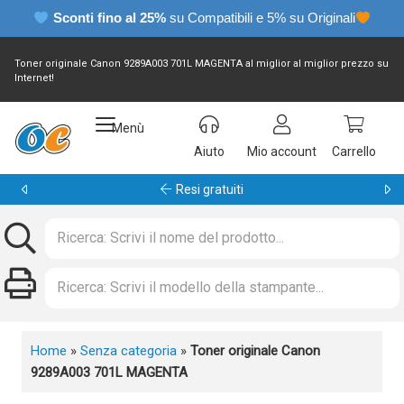
Sconti fino al 25%
su Compatibili e 5% su Originali
Toner originale Canon 9289A003 701L MAGENTA al miglior al miglior prezzo su
Internet!
Menù
Aiuto
Mio account
Carrello
Garanzia 24 mesi
Home
»
Senza categoria
»
Toner originale Canon
9289A003 701L MAGENTA