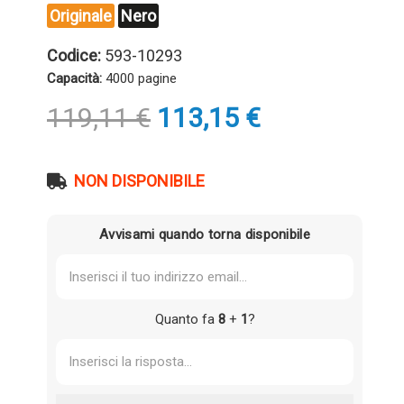
Originale
Nero
Codice:
593-10293
Capacità:
4000 pagine
Il
Il
119,11
€
113,15
€
prezzo
prezzo
originale
attuale
era:
è:
NON DISPONIBILE
119,11 €.
113,15 €.
Avvisami quando torna disponibile
Quanto fa
8
+
1
?