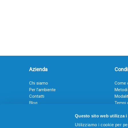
Azienda
Condiz
Chi siamo
Come o
Per l’ambiente
Metodi
Contatti
Modalit
Blog
Tempi 
Diventa rivenditore
Termini
Questo sito web utilizza i
Guadagna con il Dropship
Black Friday 2025
Utilizziamo i cookie per pe