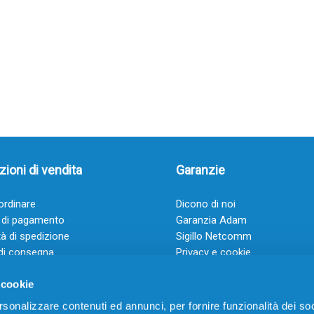
ioni di vendita
Garanzie
rdinare
Dicono di noi
 di pagamento
Garanzia Adam
à di spedizione
Sigillo Netcomm
di consegna
Privacy e cookie
 e condizioni
FAQ: Domande frequenti
 cookie
rsonalizzare contenuti ed annunci, per fornire funzionalità dei soc