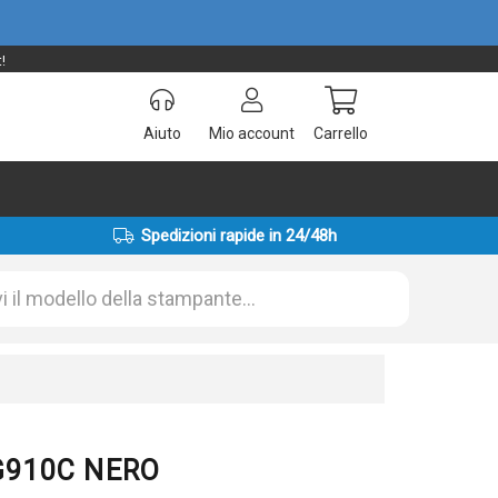
!
Aiuto
Mio account
Carrello
Spedizioni rapide in 24/48h
 G910C NERO