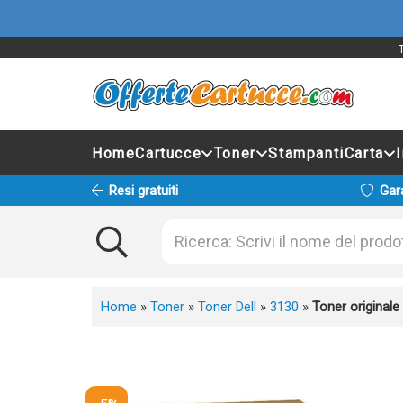
Home
Cartucce
Toner
Stampanti
Carta
Resi gratuiti
Gar
Home
»
Toner
»
Toner Dell
»
3130
»
Toner original