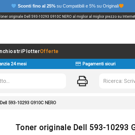
Sconti fino al 25%
su Compatibili e 5% su Originali
Toner originale Dell 593-10293 G910C NERO al miglior al miglior prezzo su Internet
Inchiostri
Plotter
Offerte
anzia 24 mesi
Pagamenti sicuri
e Dell 593-10293 G910C NERO
Toner originale Dell 593-10293