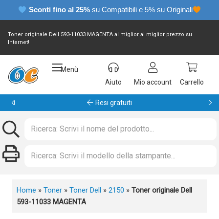
Sconti fino al 25%
su Compatibili e 5% su Originali
Toner originale Dell 593-11033 MAGENTA al miglior al miglior prezzo su
Internet!
Menù
Aiuto
Mio account
Carrello
Garanzia 24 mesi
Home
»
Toner
»
Toner Dell
»
2150
»
Toner originale Dell
593-11033 MAGENTA