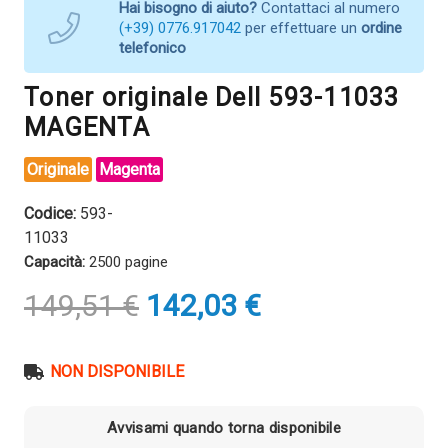
Hai bisogno di aiuto?
Contattaci al numero
(+39) 0776.917042
per effettuare un
ordine
telefonico
Toner originale Dell 593-11033
MAGENTA
Originale
Magenta
Codice:
593-
11033
Capacità:
2500 pagine
Il
Il
149,51
€
142,03
€
prezzo
prezzo
originale
attuale
era:
è:
NON DISPONIBILE
149,51 €.
142,03 €.
Avvisami quando torna disponibile