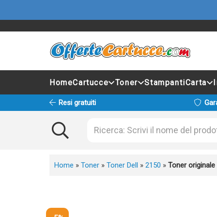
Home
Cartucce
Toner
Stampanti
Carta
Resi gratuiti
Gar
Home
»
Toner
»
Toner Dell
»
2150
»
Toner original