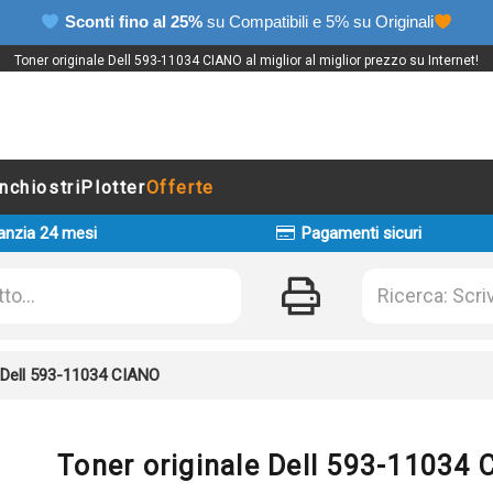
Sconti fino al 25%
su Compatibili e 5% su Originali
Toner originale Dell 593-11034 CIANO al miglior al miglior prezzo su Internet!
Inchiostri
Plotter
Offerte
anzia 24 mesi
Pagamenti sicuri
e Dell 593-11034 CIANO
Toner originale Dell 593-11034