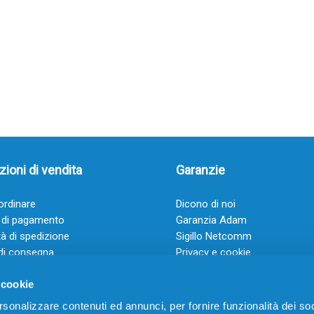
ioni di vendita
Garanzie
rdinare
Dicono di noi
 di pagamento
Garanzia Adam
à di spedizione
Sigillo Netcomm
di consegna
Privacy e cookie
 e condizioni
FAQ: Domande frequenti
 cookie
rsonalizzare contenuti ed annunci, per fornire funzionalità dei soc