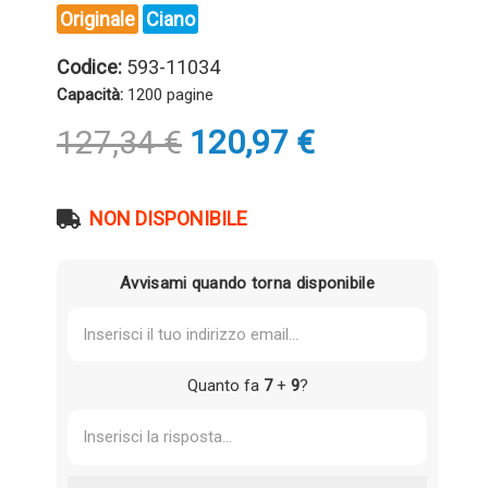
Originale
Ciano
Codice:
593-11034
Capacità:
1200 pagine
Il
Il
127,34
€
120,97
€
prezzo
prezzo
originale
attuale
era:
è:
NON DISPONIBILE
127,34 €.
120,97 €.
Avvisami quando torna disponibile
Quanto fa
7
+
9
?