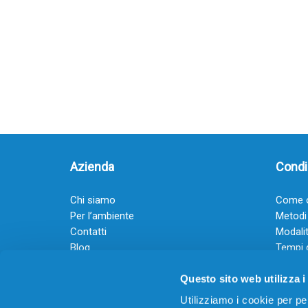
Azienda
Condiz
Chi siamo
Come o
Per l’ambiente
Metodi
Contatti
Modalit
Blog
Tempi 
Diventa rivenditore
Termini
Questo sito web utilizza i
Guadagna con il Dropship
Black Friday 2025
Utilizziamo i cookie per pe