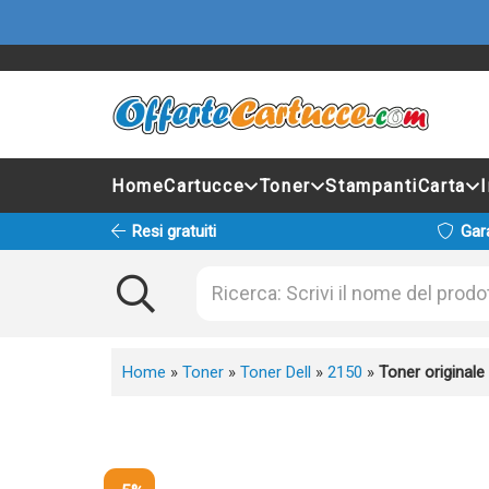
Home
Cartucce
Toner
Stampanti
Carta
Resi gratuiti
Gar
Home
»
Toner
»
Toner Dell
»
2150
»
Toner original