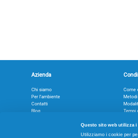
Azienda
Condiz
Chi siamo
Come o
Per l’ambiente
Metodi
Contatti
Modalit
Blog
Tempi 
Diventa rivenditore
Termini
Questo sito web utilizza i
Guadagna con il Dropship
Black Friday 2025
Utilizziamo i cookie per pe