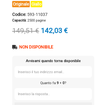
Originale
Giallo
Codice:
593-11037
Capacità:
2500 pagine
Il
Il
149,51
€
142,03
€
prezzo
prezzo
originale
attuale
era:
è:
NON DISPONIBILE
149,51 €.
142,03 €.
Avvisami quando torna disponibile
Quanto fa
9
+
0
?