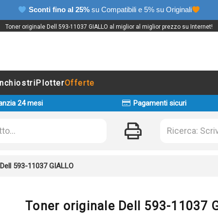
Sconti fino al 25%
su Compatibili e 5% su Originali
Toner originale Dell 593-11037 GIALLO al miglior al miglior prezzo su Internet!
Inchiostri
Plotter
Offerte
anzia 24 mesi
Pagamenti sicuri
e Dell 593-11037 GIALLO
Toner originale Dell 593-11037