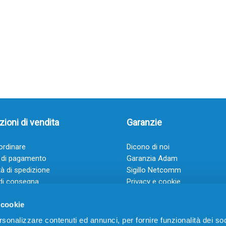
ioni di vendita
Garanzie
rdinare
Dicono di noi
 di pagamento
Garanzia Adam
à di spedizione
Sigillo Netcomm
di consegna
Privacy e cookie
 e condizioni
FAQ: Domande frequenti
 cookie
rsonalizzare contenuti ed annunci, per fornire funzionalità dei soc