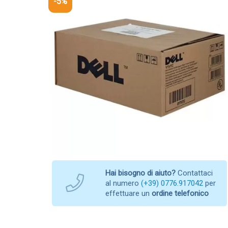
-5%
Hai bisogno di aiuto?
Contattaci
al numero
(+39) 0776.917042
per
effettuare un
ordine telefonico