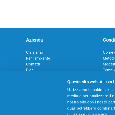
Azienda
Condiz
Chi siamo
Come o
Per l’ambiente
Metodi
Contatti
Modalit
Blog
Tempi 
Diventa rivenditore
Termini
Questo sito web utilizza i
Guadagna con il Dropship
Black Friday 2025
Utilizziamo i cookie per pe
media e per analizzare il no
nostro sito con i nostri par
quali potrebbero combinarl
utilizzo dei loro servizi.