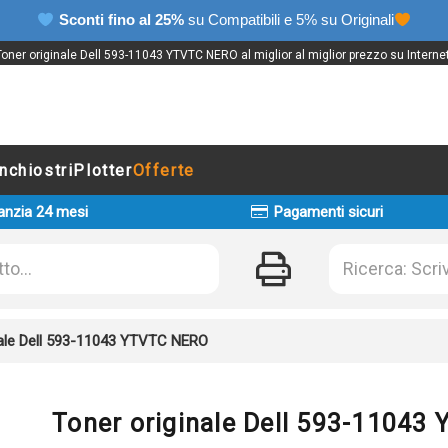
Sconti fino al 25%
su Compatibili e 5% su Originali
Toner originale Dell 593-11043 YTVTC NERO al miglior al miglior prezzo su Internet
Inchiostri
Plotter
Offerte
anzia 24 mesi
Pagamenti sicuri
nale Dell 593-11043 YTVTC NERO
Toner originale Dell 593-1104