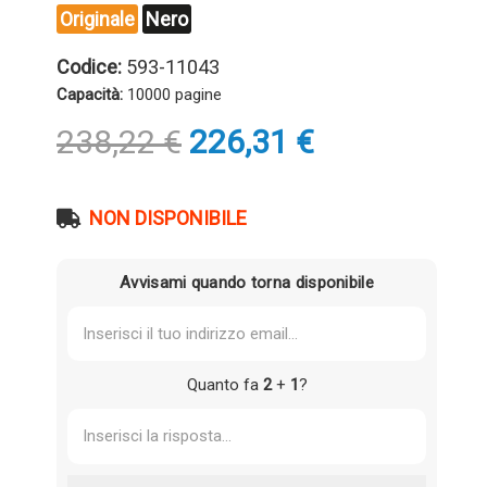
Originale
Nero
Codice:
593-11043
Capacità:
10000 pagine
Il
Il
238,22
€
226,31
€
prezzo
prezzo
originale
attuale
era:
è:
NON DISPONIBILE
238,22 €.
226,31 €.
Avvisami quando torna disponibile
Quanto fa
2
+
1
?