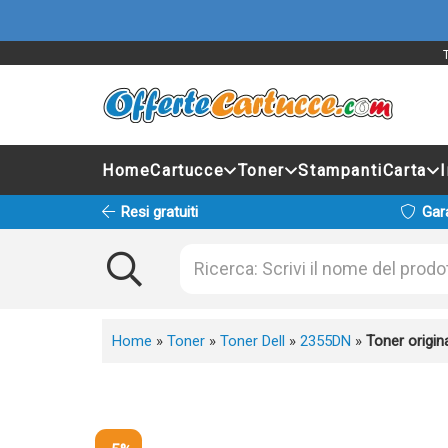
Home
Cartucce
Toner
Stampanti
Carta
Resi gratuiti
Gar
Home
»
Toner
»
Toner Dell
»
2355DN
»
Toner origi