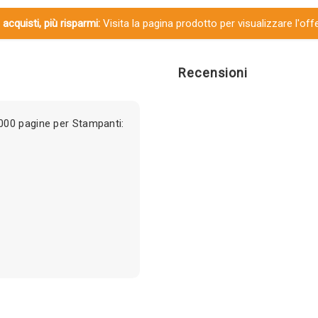
 acquisti, più risparmi:
Visita la pagina prodotto per visualizzare l'off
Recensioni
000 pagine per Stampanti: