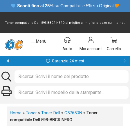
Sconti fino al 25%
su Compatibili e 5% su Originali
Toner compatibile Dell 593-BBCR NERO al miglior al miglior prezzo su Internet!
Menù
Aiuto
Mio account
Carrello
Garanzia 24 mesi
Home
»
Toner
»
Toner Dell
»
C5765DN
»
Toner
compatibile Dell 593-BBCR NERO