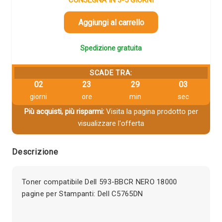
Aggiungi al carrello
Spedizione gratuita
SCADE TRA:
02
23
29
03
giorni
ore
min
sec
Più acquisti, più risparmi:
Visita la pagina prodotto per
visualizzare l'offerta
Descrizione
Toner compatibile Dell 593-BBCR NERO 18000
pagine per Stampanti: Dell C5765DN