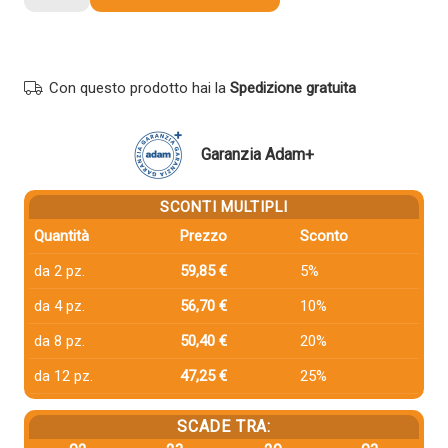
compatibile
Dell
593-
BBCR
Con questo prodotto hai la
Spedizione gratuita
NERO
quantità
Garanzia Adam+
SCONTI MULTIPLI
Quantità
Prezzo
Sconto
da 2 pz.
59,85 €
5%
da 4 pz.
56,70 €
10%
da 8 pz.
50,40 €
20%
da 12 pz.
47,25 €
25%
SCADE TRA: