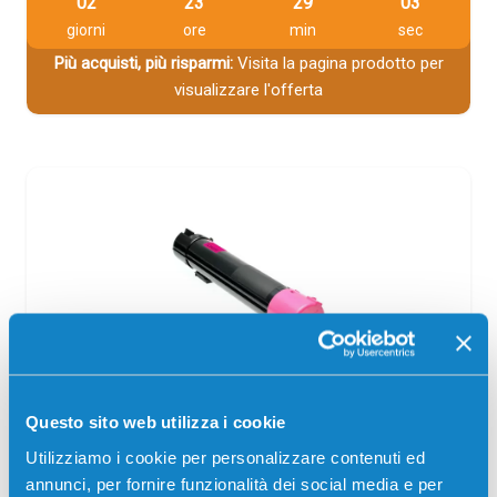
02
23
29
03
giorni
ore
min
sec
Più acquisti, più risparmi:
Visita la pagina prodotto per
visualizzare l'offerta
Toner compatibile Dell 593-BBCX
Questo sito web utilizza i cookie
MAGENTA
Utilizziamo i cookie per personalizzare contenuti ed
Compatibile
Alta capacità
Magenta
annunci, per fornire funzionalità dei social media e per