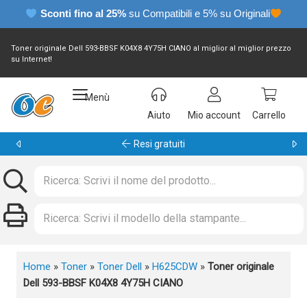
Sconti fino al 25%
su Compatibili e 5% su Originali
Toner originale Dell 593-BBSF K04X8 4Y75H CIANO al miglior al miglior prezzo
su Internet!
Menù
Aiuto
Mio account
Carrello
Garanzia 24 mesi
Home
»
Toner
»
Toner Dell
»
H625CDW
»
Toner originale
Dell 593-BBSF K04X8 4Y75H CIANO