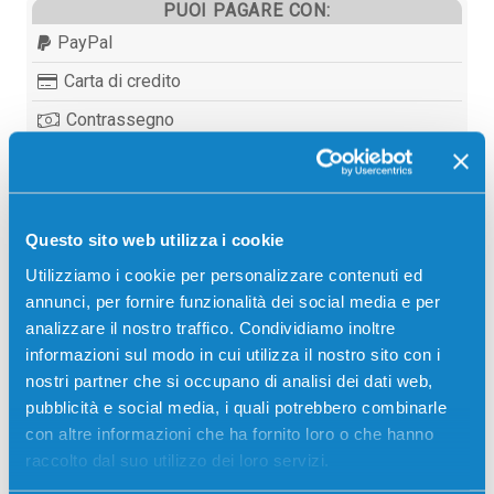
PUOI PAGARE CON:
PayPal
Carta di credito
Contrassegno
Bonifico bancario
Questo sito web utilizza i cookie
Descrizione
Utilizziamo i cookie per personalizzare contenuti ed
annunci, per fornire funzionalità dei social media e per
analizzare il nostro traffico. Condividiamo inoltre
Toner originale Dell 593-BBSF K04X8 4Y75H CIANO
informazioni sul modo in cui utilizza il nostro sito con i
4000 pagine per Stampanti: Dell H625CDW, Dell
nostri partner che si occupano di analisi dei dati web,
H825CDW, Dell S2825CDN
pubblicità e social media, i quali potrebbero combinarle
con altre informazioni che ha fornito loro o che hanno
raccolto dal suo utilizzo dei loro servizi.