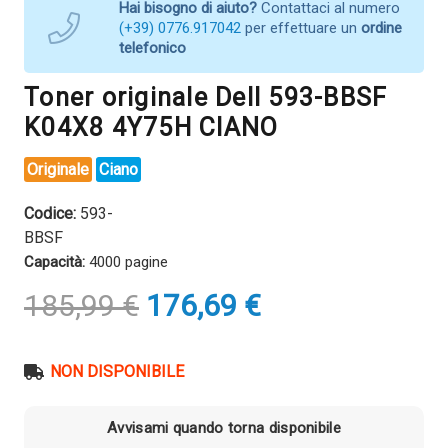
Hai bisogno di aiuto?
Contattaci al numero
(+39) 0776.917042
per effettuare un
ordine
telefonico
Toner originale Dell 593-BBSF
K04X8 4Y75H CIANO
Originale
Ciano
Codice:
593-
BBSF
Capacità:
4000 pagine
Il
Il
185,99
€
176,69
€
prezzo
prezzo
originale
attuale
era:
è:
NON DISPONIBILE
185,99 €.
176,69 €.
Avvisami quando torna disponibile