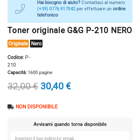
Hai bisogno di aiuto?
Contattaci al numero
(+39) 0776.917042
per effettuare un
ordine
telefonico
Toner originale G&G P-210 NERO
Originale
Nero
Codice:
P-
210
Capacità:
1600 pagine
Il
Il
32,00
€
30,40
€
prezzo
prezzo
originale
attuale
era:
è:
NON DISPONIBILE
32,00 €.
30,40 €.
Avvisami quando torna disponibile