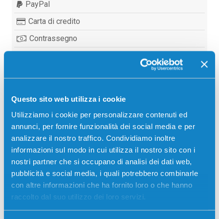
PayPal
Carta di credito
Contrassegno
Bonifico bancario
Questo sito web utilizza i cookie
Descrizione
Utilizziamo i cookie per personalizzare contenuti ed
annunci, per fornire funzionalità dei social media e per
Toner originale G&G P-210 NERO 1600 pagine per
analizzare il nostro traffico. Condividiamo inoltre
Stampanti: G&G M2022, G&G M2022NW, G&G P2022,
informazioni sul modo in cui utilizza il nostro sito con i
G&G P2022W
nostri partner che si occupano di analisi dei dati web,
pubblicità e social media, i quali potrebbero combinarle
con altre informazioni che ha fornito loro o che hanno
raccolto dal suo utilizzo dei loro servizi.