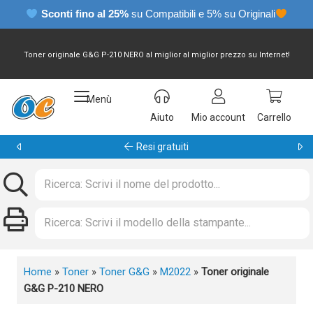
Sconti fino al 25%
su Compatibili e 5% su Originali
Toner originale G&G P-210 NERO al miglior al miglior prezzo su Internet!
Menù
Aiuto
Mio account
Carrello
Garanzia 24 mesi
Home
»
Toner
»
Toner G&G
»
M2022
»
Toner originale
G&G P-210 NERO