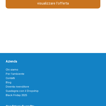
visualizzare l'offerta
Azienda
Chi siamo
Per l’ambiente
Contatti
Blog
Diventa rivenditore
Guadagna con il Dropship
Black Friday 2025