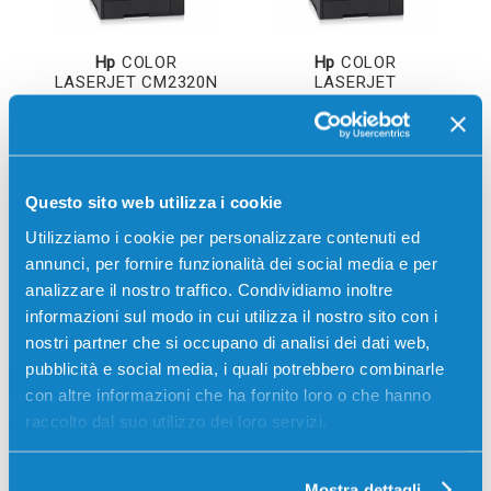
Hp
COLOR
Hp
COLOR
LASERJET CM2320N
LASERJET
MFP
CM2320NF MFP
Questo sito web utilizza i cookie
Utilizziamo i cookie per personalizzare contenuti ed
annunci, per fornire funzionalità dei social media e per
analizzare il nostro traffico. Condividiamo inoltre
informazioni sul modo in cui utilizza il nostro sito con i
nostri partner che si occupano di analisi dei dati web,
pubblicità e social media, i quali potrebbero combinarle
Hp
COLOR
Hp
COLOR
con altre informazioni che ha fornito loro o che hanno
LASERJET
LASERJET
raccolto dal suo utilizzo dei loro servizi.
CM2320WB MFP
CM2320WBB MFP
Mostra dettagli