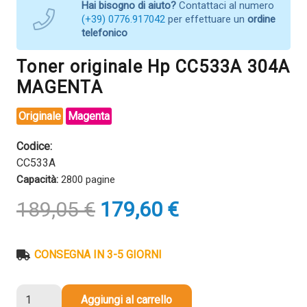
Hai bisogno di aiuto?
Contattaci al numero
(+39) 0776.917042
per effettuare un
ordine
telefonico
Toner originale Hp CC533A 304A
MAGENTA
Originale
Magenta
Codice:
CC533A
Capacità:
2800 pagine
Il
Il
189,05
€
179,60
€
prezzo
prezzo
originale
attuale
era:
è:
CONSEGNA IN 3-5 GIORNI
189,05 €.
179,60 €.
Toner
Aggiungi al carrello