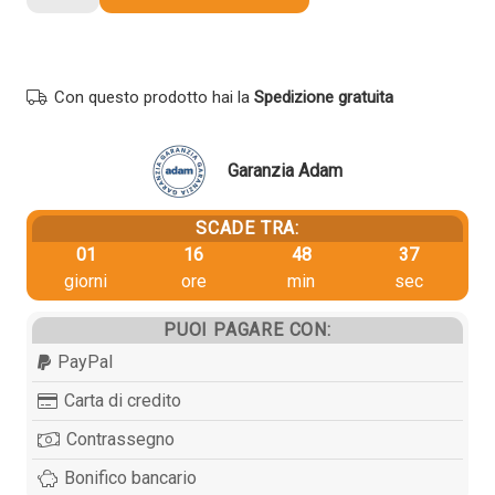
originale
Hp
CC533A
304A
Con questo prodotto hai la
Spedizione gratuita
MAGENTA
quantità
Garanzia Adam
SCADE TRA:
01
16
48
36
giorni
ore
min
sec
PUOI PAGARE CON:
PayPal
Carta di credito
Contrassegno
Bonifico bancario