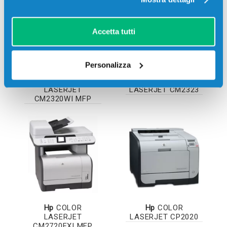
Accetta tutti
Personalizza
Hp
COLOR
Hp
COLOR
LASERJET
LASERJET CM2323
CM2320WI MFP
Hp
COLOR
Hp
COLOR
LASERJET
LASERJET CP2020
CM2720FXI MFP