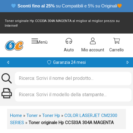
Sconti fino al 25%
su Compatibili e 5% su Originali
Toner originale Hp CC533A 304A MAGENTA al miglior al miglior prezzo su
Internet!
Menù
Aiuto
Mio account
Carrello
Garanzia 24 mesi
Home
»
Toner
»
Toner Hp
»
COLOR LASERJET CM2300
SERIES
»
Toner originale Hp CC533A 304A MAGENTA