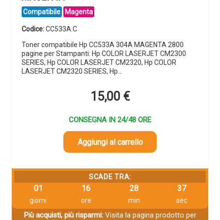
Compatibile
Magenta
Codice:
CC533A.C
Toner compatibile Hp CC533A 304A MAGENTA 2800
pagine per Stampanti: Hp COLOR LASERJET CM2300
SERIES, Hp COLOR LASERJET CM2320, Hp COLOR
LASERJET CM2320 SERIES, Hp…
15,00
€
CONSEGNA IN 24/48 ORE
Aggiungi al carrello
SCADE TRA:
01
16
28
36
giorni
ore
min
sec
Più acquisti, più risparmi:
Visita la pagina prodotto per