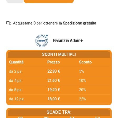
compatibile
Hp
CF256A
56A
Acquistane
3
per ottenere la
Spedizione gratuita
NERO
quantità
Garanzia Adam+
SCONTI MULTIPLI
Quantità
Prezzo
Sconto
da 2 pz.
22,80 €
5%
da 4 pz.
21,60 €
10%
da 8 pz.
19,20 €
20%
da 12 pz.
18,00 €
25%
SCADE TRA: