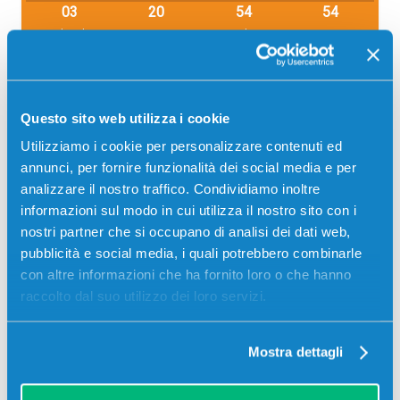
03
20
54
53
giorni
ore
min
sec
Più acquisti, più risparmi:
Visita la pagina prodotto per
visualizzare l'offerta
Altri
prodotti compatibili con la tua stampante
Questo sito web utilizza i cookie
Utilizziamo i cookie per personalizzare contenuti ed
annunci, per fornire funzionalità dei social media e per
analizzare il nostro traffico. Condividiamo inoltre
informazioni sul modo in cui utilizza il nostro sito con i
nostri partner che si occupano di analisi dei dati web,
pubblicità e social media, i quali potrebbero combinarle
con altre informazioni che ha fornito loro o che hanno
raccolto dal suo utilizzo dei loro servizi.
Tamburo compatibile Hp CF257A 57A
NERO
Mostra dettagli
Compatibile
Nero