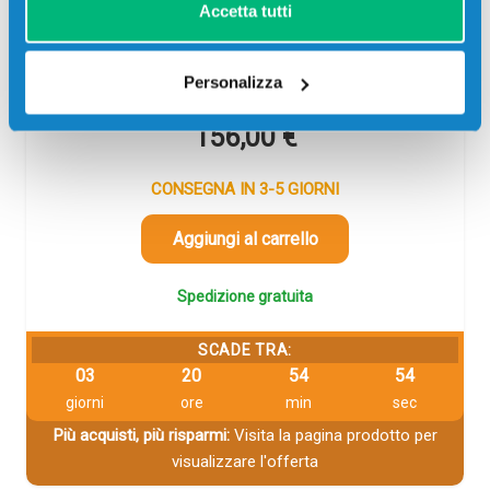
Codice:
CF257A.C
Accetta tutti
Tamburo compatibile Hp CF257A 57A NERO 80000
pagine per Stampanti: Hp LASERJET M436DN, Hp
LASERJET MFP M436N, Hp LASERJET MFP M436NDA
Personalizza
156,00
€
CONSEGNA IN 3-5 GIORNI
Aggiungi al carrello
Spedizione gratuita
SCADE TRA:
03
20
54
53
giorni
ore
min
sec
Più acquisti, più risparmi:
Visita la pagina prodotto per
visualizzare l'offerta