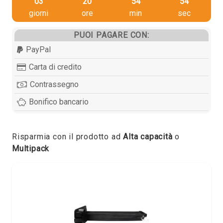
03
20
54
53
giorni
ore
min
sec
PUOI PAGARE CON:
PayPal
Carta di credito
Contrassegno
Bonifico bancario
Risparmia con il prodotto ad
Alta capacità
o
Multipack