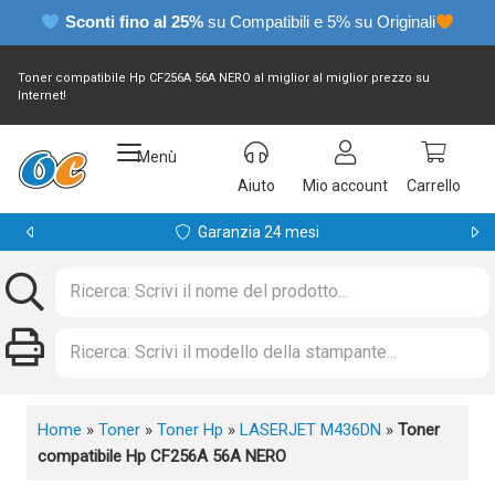
Sconti fino al 25%
su Compatibili e 5% su Originali
Toner compatibile Hp CF256A 56A NERO al miglior al miglior prezzo su
Internet!
Menù
Aiuto
Mio account
Carrello
Garanzia 24 mesi
Home
»
Toner
»
Toner Hp
»
LASERJET M436DN
»
Toner
compatibile Hp CF256A 56A NERO