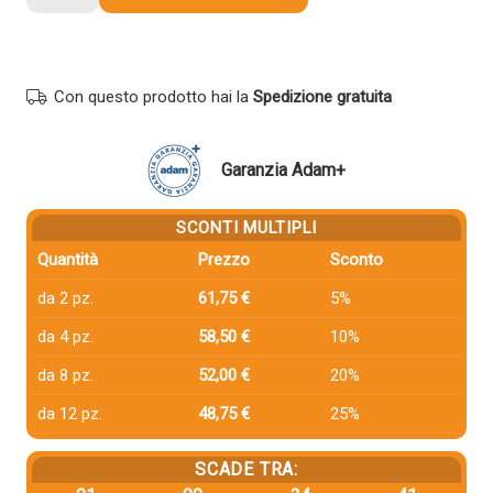
compatibile
Hp
CF289Y
89Y
Con questo prodotto hai la
Spedizione gratuita
NERO
quantità
Garanzia Adam+
SCONTI MULTIPLI
Quantità
Prezzo
Sconto
da 2 pz.
61,75 €
5%
da 4 pz.
58,50 €
10%
da 8 pz.
52,00 €
20%
da 12 pz.
48,75 €
25%
SCADE TRA: