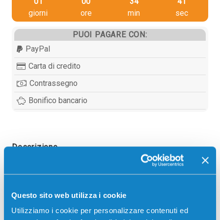
01
00
34
41
giorni
ore
min
sec
PUOI PAGARE CON:
PayPal
Carta di credito
Contrassegno
Bonifico bancario
Descrizione
Toner compatibile Hp CF289Y 89Y NERO 20000
pagine per Stampanti: Hp LASERJET E52645, Hp
Questo sito web utilizza i cookie
LASERJET ENTERPRISE FLOW M528, Hp LASERJET
Utilizziamo i cookie per personalizzare contenuti ed
ENTERPRISE M507DN, Hp LASERJET ENTERPRISE