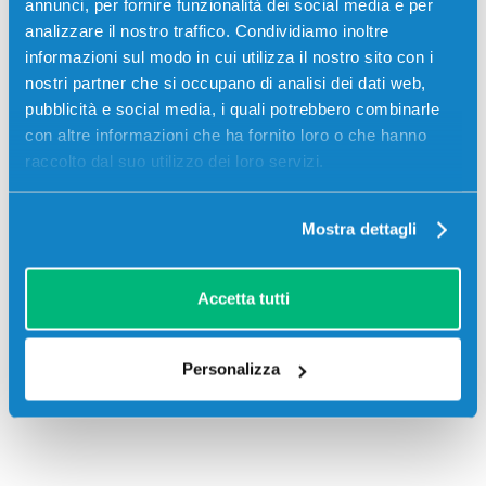
annunci, per fornire funzionalità dei social media e per
M507X, Hp LASERJET ENTERPRISE M528DN, Hp
analizzare il nostro traffico. Condividiamo inoltre
LASERJET ENTERPRISE M528F
informazioni sul modo in cui utilizza il nostro sito con i
nostri partner che si occupano di analisi dei dati web,
pubblicità e social media, i quali potrebbero combinarle
con altre informazioni che ha fornito loro o che hanno
raccolto dal suo utilizzo dei loro servizi.
Recensioni
Mostra dettagli
Accetta tutti
Personalizza