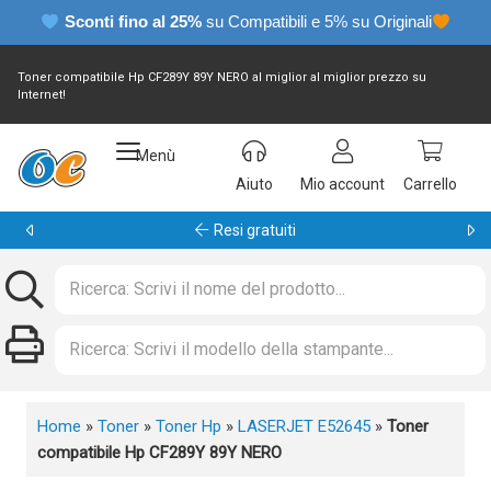
Sconti fino al 25%
su Compatibili e 5% su Originali
Toner compatibile Hp CF289Y 89Y NERO al miglior al miglior prezzo su
Internet!
Menù
Aiuto
Mio account
Carrello
Garanzia 24 mesi
Home
»
Toner
»
Toner Hp
»
LASERJET E52645
»
Toner
compatibile Hp CF289Y 89Y NERO