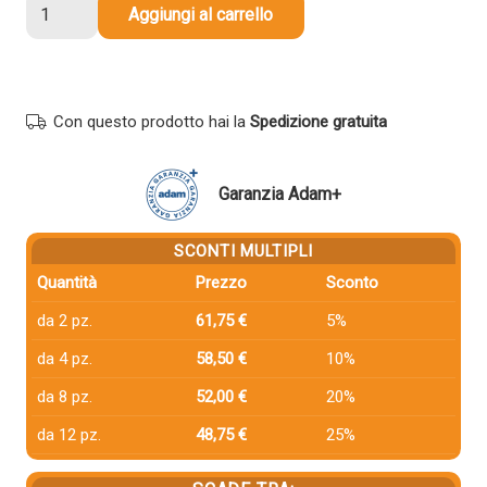
Toner
Aggiungi al carrello
compatibile
Hp
CF313A
826A
Con questo prodotto hai la
Spedizione gratuita
MAGENTA
quantità
Garanzia Adam+
SCONTI MULTIPLI
Quantità
Prezzo
Sconto
da 2 pz.
61,75 €
5%
da 4 pz.
58,50 €
10%
da 8 pz.
52,00 €
20%
da 12 pz.
48,75 €
25%