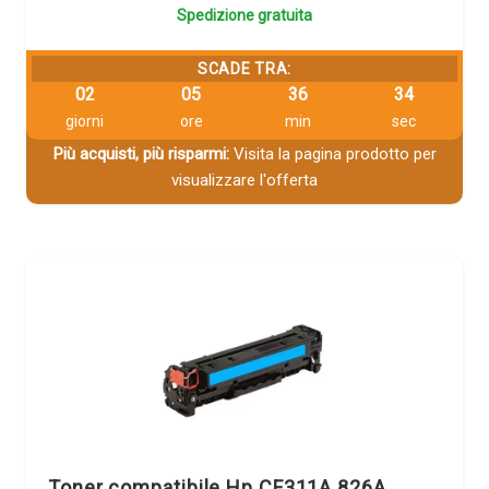
Spedizione gratuita
SCADE TRA:
02
05
36
34
giorni
ore
min
sec
Più acquisti, più risparmi:
Visita la pagina prodotto per
visualizzare l'offerta
Toner compatibile Hp CF311A 826A