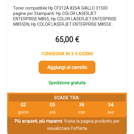
Toner compatibile Hp CF312A 826A GIALLO 31500
pagine per Stampanti: Hp COLOR LASERJET
ENTERPRISE M855, Hp COLOR LASERJET ENTERPRISE
M855DN, Hp COLOR LASERJET ENTERPRISE M855X…
65,00
€
CONSEGNA IN 3-5 GIORNI
Aggiungi al carrello
Spedizione gratuita
SCADE TRA:
02
05
36
34
giorni
ore
min
sec
Più acquisti, più risparmi:
Visita la pagina prodotto per
visualizzare l'offerta