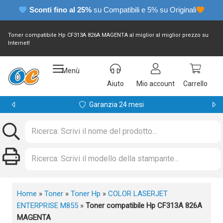
Sconti fino al 25%
su Compatibili e 5% su Originali
Toner compatibile Hp CF313A 826A MAGENTA al miglior al miglior prezzo su
Internet!
Menù
Aiuto
Mio account
Carrello
Garanzia 24 mesi
Home
»
Toner
»
Toner Hp
»
COLOR LASERJET
ENTERPRISE M855
»
Toner compatibile Hp CF313A 826A
MAGENTA