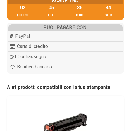
SCADE TRA:
02
05
36
34
giorni
ore
min
sec
PUOI PAGARE CON:
PayPal
Carta di credito
Contrassegno
Bonifico bancario
Altri
prodotti compatibili con la tua stampante