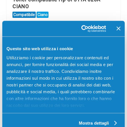
CIANO
Compatibile
Ciano
Codice:
CF311A.C
Toner compatibile Hp CF311A 826A CIANO 31500 pagine
per Stampanti: Hp COLOR LASERJET ENTERPRISE M855,
Hp COLOR LASERJET ENTERPRISE M855DN, Hp COLOR
Questo sito web utilizza i cookie
LASERJET ENTERPRISE M855X…
Utilizziamo i cookie per personalizzare contenuti ed
65,00
€
annunci, per fornire funzionalità dei social media e per
analizzare il nostro traffico. Condividiamo inoltre
CONSEGNA IN 24/48 ORE
informazioni sul modo in cui utilizza il nostro sito con i
nostri partner che si occupano di analisi dei dati web,
Aggiungi al carrello
pubblicità e social media, i quali potrebbero combinarle
con altre informazioni che ha fornito loro o che hanno
Spedizione gratuita
raccolto dal suo utilizzo dei loro servizi.
SCADE TRA:
Mostra dettagli
02
05
36
34