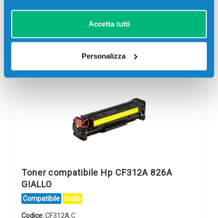
giorni
ore
min
sec
Più acquisti, più risparmi:
Visita la pagina prodotto per
Accetta tutti
visualizzare l'offerta
Personalizza
Toner compatibile Hp CF312A 826A
GIALLO
Compatibile
Giallo
Codice:
CF312A.C