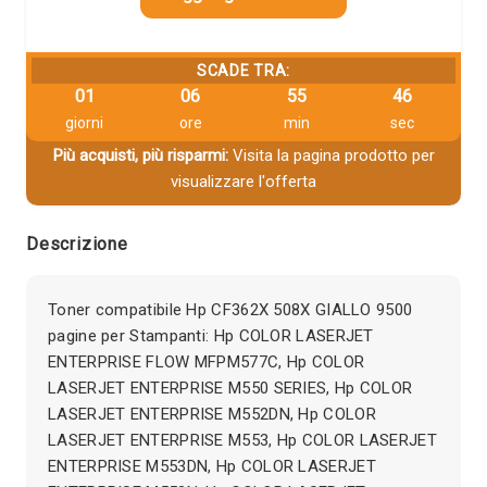
SCADE TRA:
01
06
55
46
giorni
ore
min
sec
Più acquisti, più risparmi:
Visita la pagina prodotto per
visualizzare l'offerta
Descrizione
Toner compatibile Hp CF362X 508X GIALLO 9500
pagine per Stampanti: Hp COLOR LASERJET
ENTERPRISE FLOW MFPM577C, Hp COLOR
LASERJET ENTERPRISE M550 SERIES, Hp COLOR
LASERJET ENTERPRISE M552DN, Hp COLOR
LASERJET ENTERPRISE M553, Hp COLOR LASERJET
ENTERPRISE M553DN, Hp COLOR LASERJET