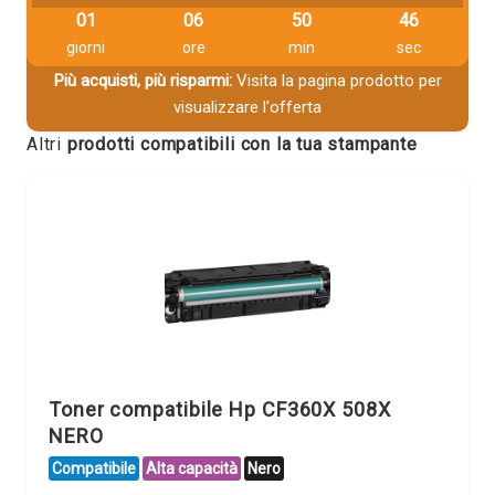
01
06
50
46
giorni
ore
min
sec
Più acquisti, più risparmi:
Visita la pagina prodotto per
visualizzare l'offerta
Altri
prodotti compatibili con la tua stampante
Toner compatibile Hp CF360X 508X
NERO
Compatibile
Alta capacità
Nero