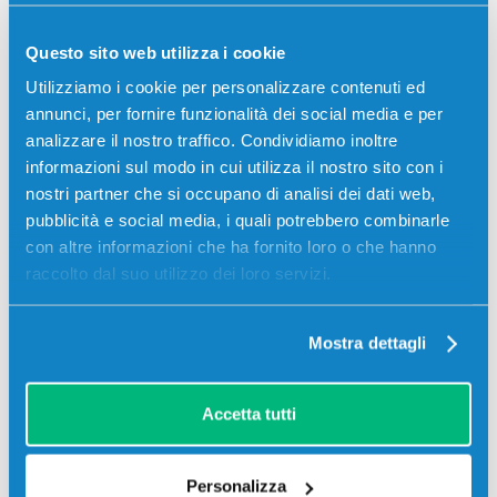
Questo sito web utilizza i cookie
Utilizziamo i cookie per personalizzare contenuti ed
annunci, per fornire funzionalità dei social media e per
analizzare il nostro traffico. Condividiamo inoltre
informazioni sul modo in cui utilizza il nostro sito con i
nostri partner che si occupano di analisi dei dati web,
pubblicità e social media, i quali potrebbero combinarle
con altre informazioni che ha fornito loro o che hanno
Toner compatibile Hp CF361X 508X
raccolto dal suo utilizzo dei loro servizi.
CIANO
Compatibile
Alta capacità
Ciano
Mostra dettagli
Codice:
CF361X.C
Toner compatibile Hp CF361X 508X CIANO 9500 pagine
Accetta tutti
per Stampanti: Hp COLOR LASERJET ENTERPRISE FLOW
MFPM577C, Hp COLOR LASERJET ENTERPRISE M550
SERIES, Hp COLOR LASERJET…
Personalizza