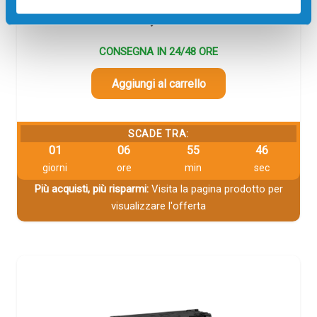
38,00
€
CONSEGNA IN 24/48 ORE
Aggiungi al carrello
SCADE TRA:
01
06
55
46
giorni
ore
min
sec
Più acquisti, più risparmi:
Visita la pagina prodotto per
visualizzare l'offerta