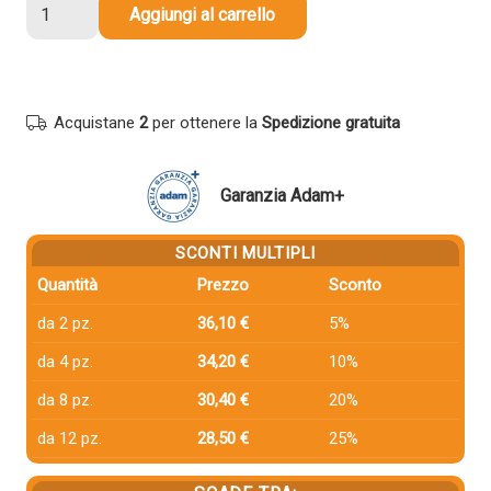
Toner
Aggiungi al carrello
compatibile
Hp
CF362X
508X
Acquistane
2
per ottenere la
Spedizione gratuita
GIALLO
quantità
Garanzia Adam+
SCONTI MULTIPLI
Quantità
Prezzo
Sconto
da 2 pz.
36,10 €
5%
da 4 pz.
34,20 €
10%
da 8 pz.
30,40 €
20%
da 12 pz.
28,50 €
25%