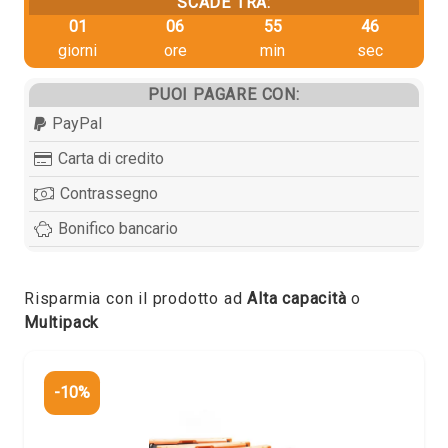
SCADE TRA:
01
06
55
46
giorni
ore
min
sec
PUOI PAGARE CON:
PayPal
Carta di credito
Contrassegno
Bonifico bancario
Risparmia con il prodotto ad
Alta capacità
o
Multipack
-10%