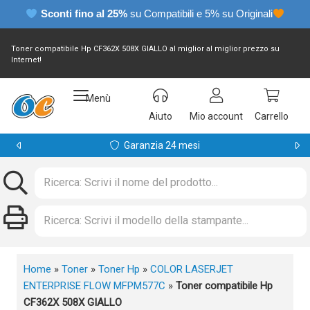
Sconti fino al 25%
su Compatibili e 5% su Originali
Toner compatibile Hp CF362X 508X GIALLO al miglior al miglior prezzo su
Internet!
Menù
Aiuto
Mio account
Carrello
Garanzia 24 mesi
Home
»
Toner
»
Toner Hp
»
COLOR LASERJET
ENTERPRISE FLOW MFPM577C
»
Toner compatibile Hp
CF362X 508X GIALLO