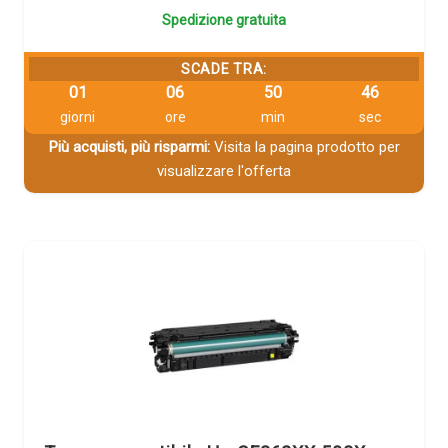
Spedizione gratuita
SCADE TRA:
01
06
50
46
giorni
ore
min
sec
Più acquisti, più risparmi:
Visita la pagina prodotto per
visualizzare l'offerta