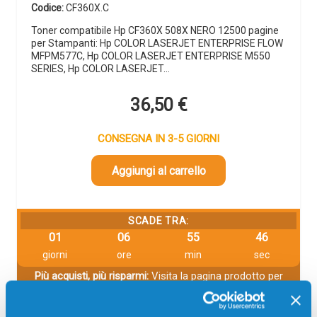
Codice:
CF360X.C
Toner compatibile Hp CF360X 508X NERO 12500 pagine
per Stampanti: Hp COLOR LASERJET ENTERPRISE FLOW
MFPM577C, Hp COLOR LASERJET ENTERPRISE M550
SERIES, Hp COLOR LASERJET…
36,50
€
CONSEGNA IN 3-5 GIORNI
Aggiungi al carrello
SCADE TRA:
01
06
55
46
giorni
ore
min
sec
Più acquisti, più risparmi:
Visita la pagina prodotto per
visualizzare l'offerta