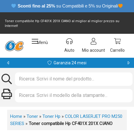
Sconti fino al 25%
su Compatibili e 5% su Originali
Toner compatibile Hp CF401X 201X CIANO al miglior al miglior prezzo su
Internet!
Menù
Aiuto
Mio account
Carrello
Garanzia 24 mesi
Home
»
Toner
»
Toner Hp
»
COLOR LASERJET PRO M250
SERIES
»
Toner compatibile Hp CF401X 201X CIANO