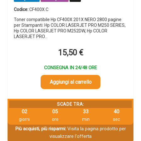
Codice:
CF400X.C
Toner compatibile Hp CF400X 201X NERO 2800 pagine
per Stampanti: Hp COLOR LASERJET PRO M250 SERIES,
Hp COLOR LASERJET PRO M252DW, Hp COLOR
LASERJET PRO…
15,50
€
CONSEGNA IN 24/48 ORE
Aggiungi al carrello
SCADE TRA:
02
05
33
39
giorni
ore
min
sec
Più acquisti, più risparmi:
Visita la pagina prodotto per
visualizzare l'offerta