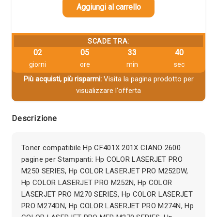
Aggiungi al carrello
SCADE TRA:
02
05
33
39
giorni
ore
min
sec
Più acquisti, più risparmi:
Visita la pagina prodotto per
visualizzare l'offerta
Descrizione
Toner compatibile Hp CF401X 201X CIANO 2600
pagine per Stampanti: Hp COLOR LASERJET PRO
M250 SERIES, Hp COLOR LASERJET PRO M252DW,
Hp COLOR LASERJET PRO M252N, Hp COLOR
LASERJET PRO M270 SERIES, Hp COLOR LASERJET
PRO M274DN, Hp COLOR LASERJET PRO M274N, Hp