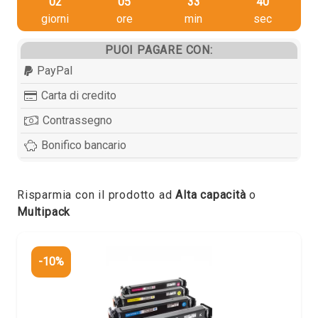
02
05
33
39
giorni
ore
min
sec
PUOI PAGARE CON:
PayPal
Carta di credito
Contrassegno
Bonifico bancario
Risparmia con il prodotto ad
Alta capacità
o
Multipack
-10%