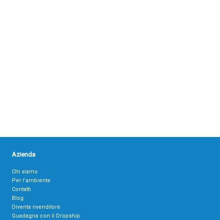
Azienda
Chi siamo
Per l’ambiente
Contatti
Blog
Diventa rivenditore
Guadagna con il Dropship