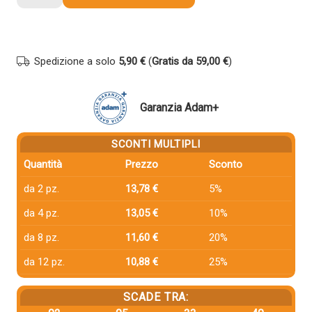
compatibile
Hp
CF401X
201X
Spedizione a solo
5,90 €
(
Gratis da 59,00 €
)
CIANO
quantità
Garanzia Adam+
SCONTI MULTIPLI
Quantità
Prezzo
Sconto
da 2 pz.
13,78 €
5%
da 4 pz.
13,05 €
10%
da 8 pz.
11,60 €
20%
da 12 pz.
10,88 €
25%
SCADE TRA: