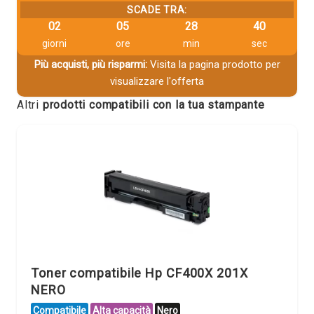
SCADE TRA:
02
05
28
39
giorni
ore
min
sec
Più acquisti, più risparmi:
Visita la pagina prodotto per
visualizzare l'offerta
Altri
prodotti compatibili con la tua stampante
Toner compatibile Hp CF400X 201X
NERO
Compatibile
Alta capacità
Nero