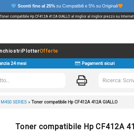
Sconti fino al 25%
su Compatibili e 5% su Originali
Toner compatibile Hp CF412A 412A GIALLO al miglior al miglior prezzo su Internet
Inchiostri
Plotter
Offerte
anzia 24 mesi
Pagamenti sicuri
 M450 SERIES
»
Toner compatibile Hp CF412A 412A GIALLO
Toner compatibile Hp CF412A 4