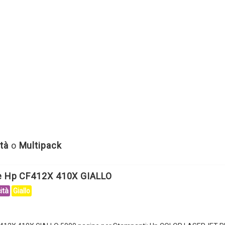
tà
o
Multipack
le Hp CF412X 410X GIALLO
ità
Giallo