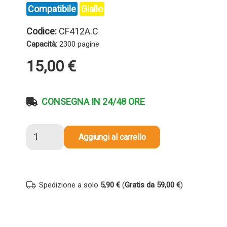
Compatibile
Giallo
Codice:
CF412A.C
Capacità:
2300 pagine
15,00
€
CONSEGNA IN 24/48 ORE
Toner
Aggiungi al carrello
compatibile
Hp
CF412A
412A
Spedizione a solo
5,90 €
(
Gratis da 59,00 €
)
GIALLO
quantità