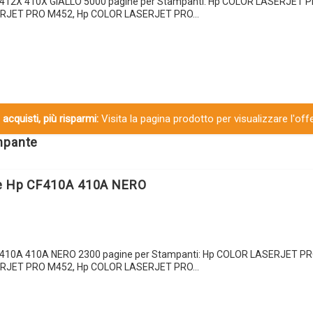
CF412X 410X GIALLO 5000 pagine per Stampanti: Hp COLOR LASERJET 
ERJET PRO M452, Hp COLOR LASERJET PRO…
 acquisti, più risparmi:
Visita la pagina prodotto per visualizzare l'off
ampante
le Hp CF410A 410A NERO
CF410A 410A NERO 2300 pagine per Stampanti: Hp COLOR LASERJET P
ERJET PRO M452, Hp COLOR LASERJET PRO…