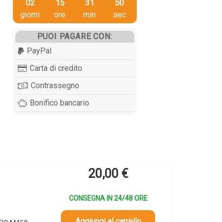
02
15
31
49
giorni
ore
min
sec
PUOI PAGARE CON:
PayPal
Carta di credito
Contrassegno
Bonifico bancario
20,00
€
CONSEGNA IN 24/48 ORE
Aggiungi al carrello