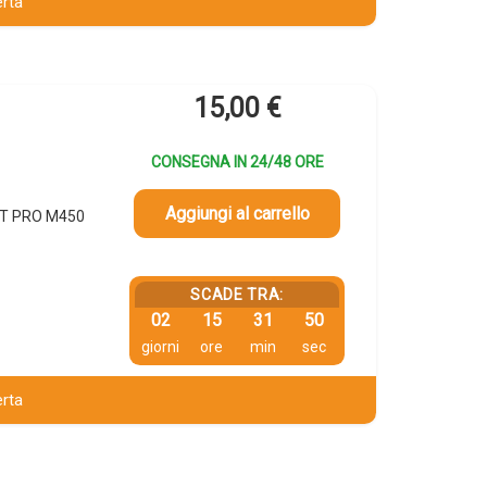
erta
15,00
€
CONSEGNA IN 24/48 ORE
Aggiungi al carrello
ET PRO M450
SCADE TRA:
02
15
31
49
giorni
ore
min
sec
erta