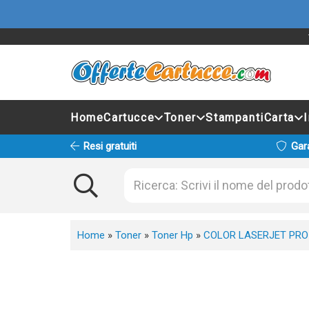
Home
Cartucce
Toner
Stampanti
Carta
Resi gratuiti
Gar
Home
»
Toner
»
Toner Hp
»
COLOR LASERJET PRO