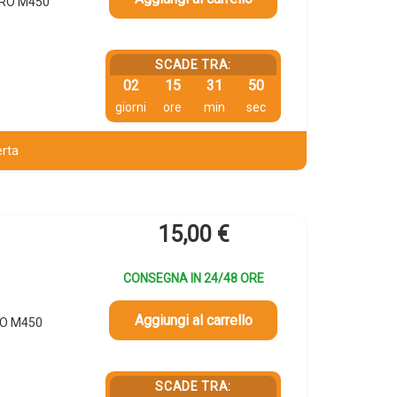
PRO M450
SCADE TRA:
02
15
31
49
giorni
ore
min
sec
erta
15,00
€
CONSEGNA IN 24/48 ORE
Aggiungi al carrello
RO M450
SCADE TRA: