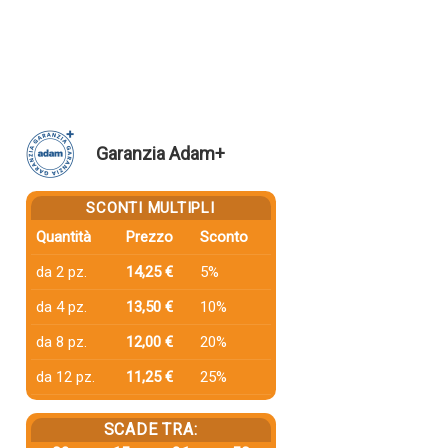
Garanzia Adam+
SCONTI MULTIPLI
Quantità
Prezzo
Sconto
da 2 pz.
14,25 €
5%
da 4 pz.
13,50 €
10%
da 8 pz.
12,00 €
20%
da 12 pz.
11,25 €
25%
SCADE TRA: