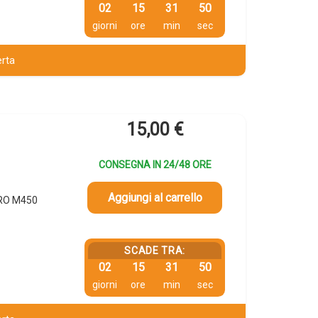
02
15
31
49
giorni
ore
min
sec
erta
15,00
€
CONSEGNA IN 24/48 ORE
Aggiungi al carrello
PRO M450
SCADE TRA:
02
15
31
49
giorni
ore
min
sec