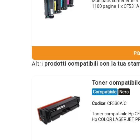
Multipack contenente 4
1100 pagine 1 x CF531
Più
Altri
prodotti compatibili con la tua st
Toner compatibi
Compatibile
Nero
Codice:
CF530A.C
Toner compatibile Hp 
Hp COLOR LASERJET P