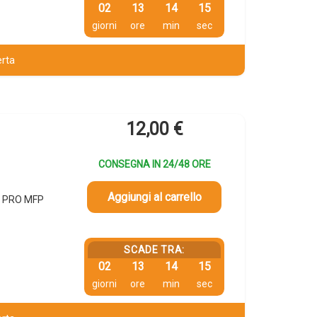
02
13
14
14
giorni
ore
min
sec
erta
12,00
€
CONSEGNA IN 24/48 ORE
Aggiungi al carrello
T PRO MFP
SCADE TRA:
02
13
14
14
giorni
ore
min
sec