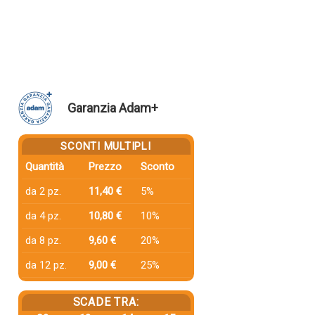
Garanzia Adam+
SCONTI MULTIPLI
Quantità
Prezzo
Sconto
da 2 pz.
11,40 €
5%
da 4 pz.
10,80 €
10%
da 8 pz.
9,60 €
20%
da 12 pz.
9,00 €
25%
SCADE TRA: