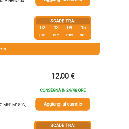
 205A NERO da
SCADE TRA:
02
13
09
14
giorni
ore
min
sec
erta
12,00
€
CONSEGNA IN 24/48 ORE
Aggiungi al carrello
RO MFP M180N,
SCADE TRA: