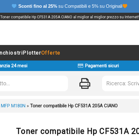
Sconti fino al 25%
su Compatibili e 5% su Originali
Toner compatibile Hp CF531A 205A CIANO al miglior al miglior prezzo su Internet!
Inchiostri
Plotter
Offerte
anzia 24 mesi
Pagamenti sicuri
 MFP M180N
»
Toner compatibile Hp CF531A 205A CIANO
Toner compatibile Hp CF531A 