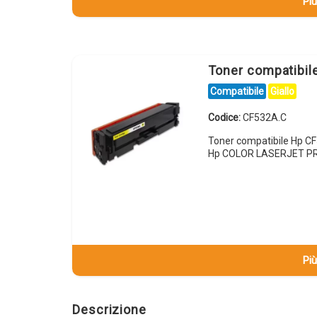
Più
Toner compatibi
Compatibile
Giallo
Codice:
CF532A.C
Toner compatibile Hp 
Hp COLOR LASERJET P
Più
Descrizione