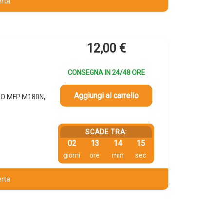
erta
12,00
€
CONSEGNA IN 24/48 ORE
Aggiungi al carrello
PRO MFP M180N,
SCADE TRA:
02
13
14
14
giorni
ore
min
sec
erta