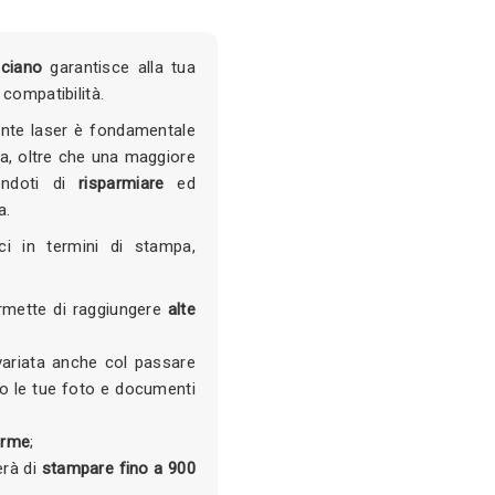
ciano
garantisce alla tua
compatibilità.
ante laser è fondamentale
a, oltre che una maggiore
endoti di
risparmiare
ed
a.
ci in termini di stampa,
ermette di raggiungere
alte
ariata anche col passare
io le tue foto e documenti
orme
;
erà di
stampare fino a 900