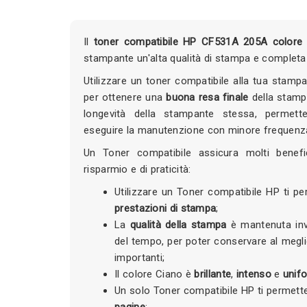
Il
toner compatibile HP CF531A 205A colore 
stampante un'alta qualità di stampa e completa 
Utilizzare un toner compatibile alla tua stamp
per ottenere una
buona resa finale
della stamp
longevità della stampante stessa, permett
eseguire la manutenzione con minore frequenz
Un Toner compatibile assicura molti benefi
risparmio e di praticità:
Utilizzare un Toner compatibile HP ti p
prestazioni di stampa
;
La
qualità della stampa
è mantenuta inv
del tempo, per poter conservare al megl
importanti;
Il colore Ciano è
brillante
,
intenso
e
unif
Un solo Toner compatibile HP ti permett
pagine
;