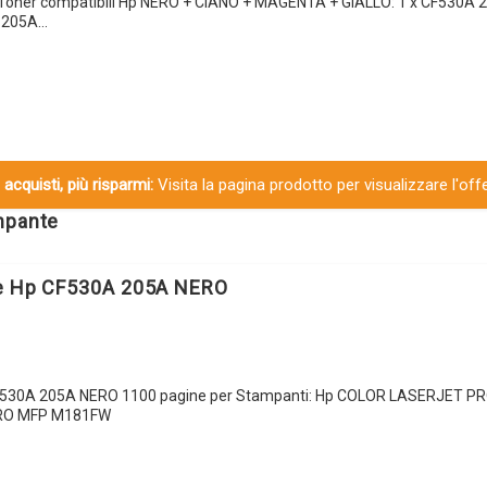
 Toner compatibili Hp NERO + CIANO + MAGENTA + GIALLO: 1 x CF530A
A 205A…
 acquisti, più risparmi:
Visita la pagina prodotto per visualizzare l'off
ampante
le Hp CF530A 205A NERO
CF530A 205A NERO 1100 pagine per Stampanti: Hp COLOR LASERJET P
RO MFP M181FW