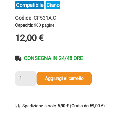
Compatibile
Ciano
Codice:
CF531A.C
Capacità:
900 pagine
12,00
€
CONSEGNA IN 24/48 ORE
Toner
Aggiungi al carrello
compatibile
Hp
CF531A
205A
Spedizione a solo
5,90 €
(
Gratis da 59,00 €
)
CIANO
quantità