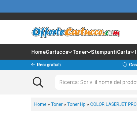
Home
Cartucce
Toner
Stampanti
Carta
Resi gratuiti
Gar
Home
»
Toner
»
Toner Hp
»
COLOR LASERJET PRO