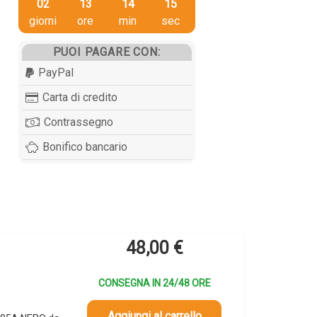
02
13
14
14
giorni
ore
min
sec
PUOI PAGARE CON:
PayPal
Carta di credito
Contrassegno
Bonifico bancario
48,00
€
CONSEGNA IN 24/48 ORE
Aggiungi al carrello