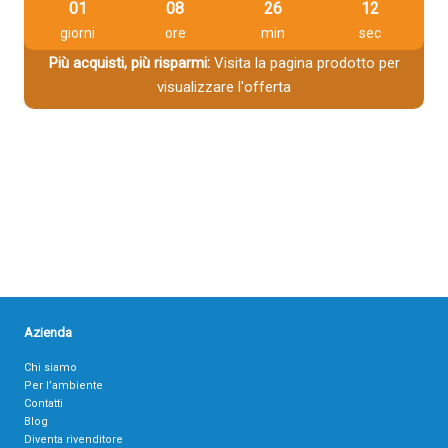
01
08
26
11
giorni
ore
min
sec
Più acquisti, più risparmi:
Visita la pagina prodotto per
visualizzare l'offerta
Azienda
Chi siamo
Per l’ambiente
Contatti
Blog
Diventa rivenditore