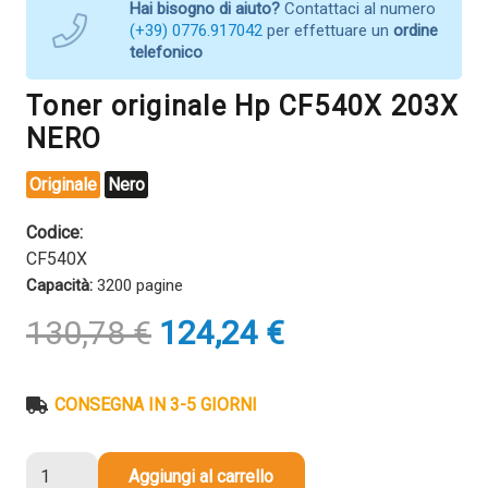
Hai bisogno di aiuto?
Contattaci al numero
(+39) 0776.917042
per effettuare un
ordine
telefonico
Toner originale Hp CF540X 203X
NERO
Originale
Nero
Codice:
CF540X
Capacità:
3200 pagine
Il
Il
130,78
€
124,24
€
prezzo
prezzo
originale
attuale
era:
è:
CONSEGNA IN 3-5 GIORNI
130,78 €.
124,24 €.
Toner
Aggiungi al carrello