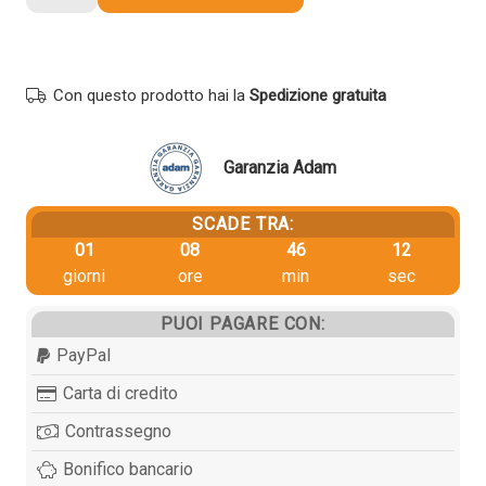
originale
Hp
CF540X
203X
Con questo prodotto hai la
Spedizione gratuita
NERO
quantità
Garanzia Adam
SCADE TRA:
01
08
46
11
giorni
ore
min
sec
PUOI PAGARE CON:
PayPal
Carta di credito
Contrassegno
Bonifico bancario