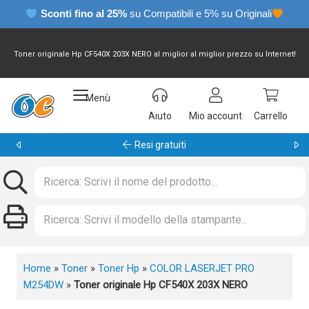
Sconti fino al 25%
su Compatibili e 5% su Originali
Toner originale Hp CF540X 203X NERO al miglior al miglior prezzo su Internet!
Menù
Aiuto
Mio account
Carrello
Resi gratuiti
Home
»
Toner
»
Toner Hp
»
COLOR LASERJET PRO
M254DW
»
Toner originale Hp CF540X 203X NERO