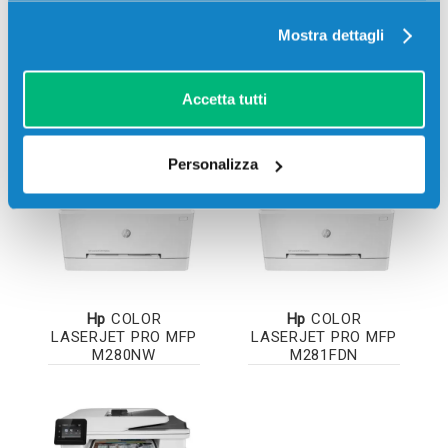
Mostra dettagli
Hp
COLOR
Hp
COLOR
LASERJET PRO
LASERJET PRO
Accetta tutti
M254DW
M254NW
Personalizza
Hp
COLOR
Hp
COLOR
LASERJET PRO MFP
LASERJET PRO MFP
M280NW
M281FDN