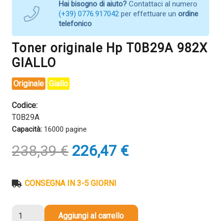
Hai bisogno di aiuto?
Contattaci al numero
(+39) 0776.917042
per effettuare un
ordine
telefonico
Toner originale Hp T0B29A 982X
GIALLO
Originale
Giallo
Codice:
T0B29A
Capacità:
16000 pagine
Il
Il
238,39
€
226,47
€
prezzo
prezzo
originale
attuale
era:
è:
CONSEGNA IN 3-5 GIORNI
238,39 €.
226,47 €.
Toner
Aggiungi al carrello