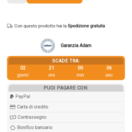
originale
Hp
T0B29A
982X
Con questo prodotto hai la
Spedizione gratuita
GIALLO
quantità
Garanzia Adam
SCADE TRA:
02
21
00
36
giorni
ore
min
sec
PUOI PAGARE CON:
PayPal
Carta di credito
Contrassegno
Bonifico bancario