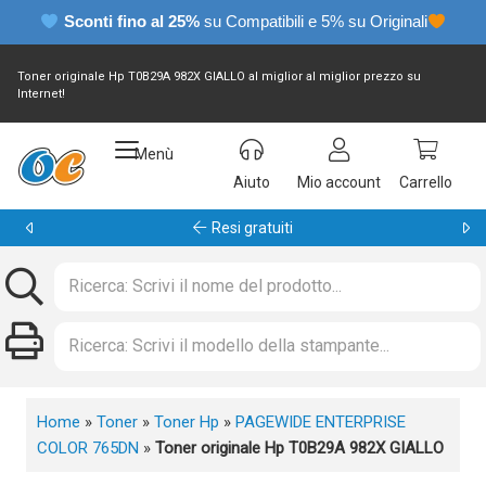
Sconti fino al 25%
su Compatibili e 5% su Originali
Toner originale Hp T0B29A 982X GIALLO al miglior al miglior prezzo su
Internet!
Menù
Aiuto
Mio account
Carrello
Resi gratuiti
Home
»
Toner
»
Toner Hp
»
PAGEWIDE ENTERPRISE
COLOR 765DN
»
Toner originale Hp T0B29A 982X GIALLO