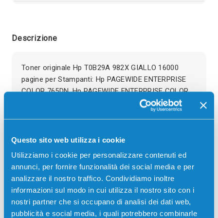
Descrizione
Toner originale Hp T0B29A 982X GIALLO 16000
pagine per Stampanti: Hp PAGEWIDE ENTERPRISE
COLOR 765DN, Hp PAGEWIDE ENTERPRISE COLOR
MFP 780DN, Hp PAGEWIDE ENTERPRISE COLOR MFP
780DNS, Hp PAGEWIDE ENTERPRISE COLOR MFP
785F, Hp PAGEWIDE ENTERPRISE COLOR MFP
785ZS
Questo sito web utilizza i cookie
Utilizziamo i cookie per personalizzare contenuti ed
annunci, per fornire funzionalità dei social media e per
analizzare il nostro traffico. Condividiamo inoltre
informazioni sul modo in cui utilizza il nostro sito con i
Recensioni
nostri partner che si occupano di analisi dei dati web,
pubblicità e social media, i quali potrebbero combinarle