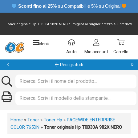
Sconti fino al 25%
su Compatibili e 5% su Originali
Toner originale Hp T0B30A 982X NERO al miglior al miglior prezzo su Internet!
Menù
Aiuto
Mio account
Carrello
Garanzia 24 mesi
Home
»
Toner
»
Toner Hp
»
PAGEWIDE ENTERPRISE
COLOR 765DN
»
Toner originale Hp T0B30A 982X NERO