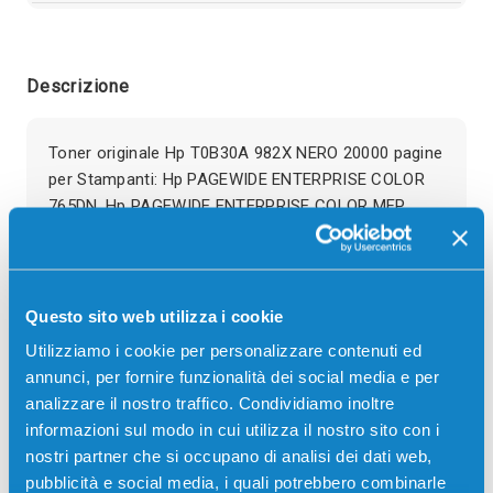
Descrizione
Toner originale Hp T0B30A 982X NERO 20000 pagine
per Stampanti: Hp PAGEWIDE ENTERPRISE COLOR
765DN, Hp PAGEWIDE ENTERPRISE COLOR MFP
780DN, Hp PAGEWIDE ENTERPRISE COLOR MFP
780DNS, Hp PAGEWIDE ENTERPRISE COLOR MFP
785F, Hp PAGEWIDE ENTERPRISE COLOR MFP
785ZS
Questo sito web utilizza i cookie
Utilizziamo i cookie per personalizzare contenuti ed
annunci, per fornire funzionalità dei social media e per
analizzare il nostro traffico. Condividiamo inoltre
informazioni sul modo in cui utilizza il nostro sito con i
Recensioni
nostri partner che si occupano di analisi dei dati web,
pubblicità e social media, i quali potrebbero combinarle