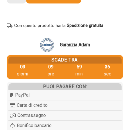
originale
Hp
T0B30A
982X
Con questo prodotto hai la
Spedizione gratuita
NERO
quantità
Garanzia Adam
SCADE TRA:
03
09
59
36
giorni
ore
min
sec
PUOI PAGARE CON:
PayPal
Carta di credito
Contrassegno
Bonifico bancario