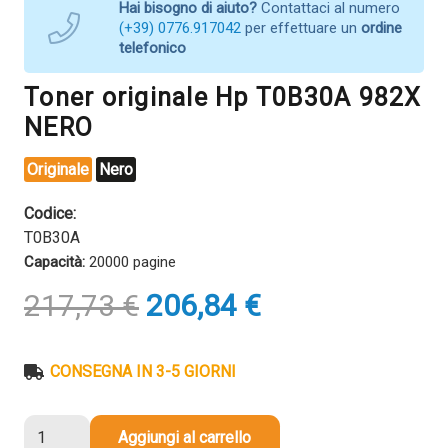
Hai bisogno di aiuto?
Contattaci al numero
(+39) 0776.917042
per effettuare un
ordine
telefonico
Toner originale Hp T0B30A 982X
NERO
Originale
Nero
Codice:
T0B30A
Capacità:
20000 pagine
Il
Il
217,73
€
206,84
€
prezzo
prezzo
originale
attuale
era:
è:
CONSEGNA IN 3-5 GIORNI
217,73 €.
206,84 €.
Toner
Aggiungi al carrello