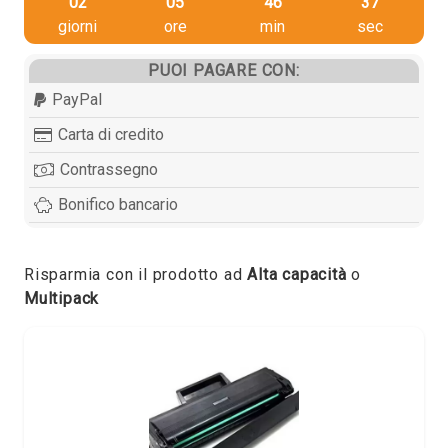
02
05
46
37
giorni
ore
min
sec
PUOI PAGARE CON:
PayPal
Carta di credito
Contrassegno
Bonifico bancario
Risparmia con il prodotto ad
Alta capacità
o
Multipack