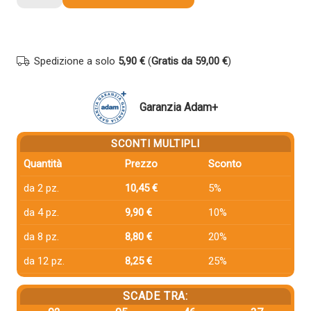
compatibile
Hp
W1106A
106A
Spedizione a solo
5,90 €
(
Gratis da 59,00 €
)
NERO
quantità
Garanzia Adam+
SCONTI MULTIPLI
Quantità
Prezzo
Sconto
da 2 pz.
10,45 €
5%
da 4 pz.
9,90 €
10%
da 8 pz.
8,80 €
20%
da 12 pz.
8,25 €
25%
SCADE TRA: