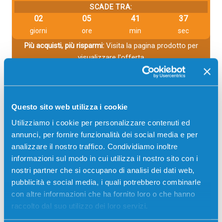
SCADE TRA:
02
05
41
37
giorni
ore
min
sec
Più acquisti, più risparmi:
Visita la pagina prodotto per
visualizzare l'offerta
Descrizione
Questo sito web utilizza i cookie
L'esperienza decennale nel settore ci ha condotti ad
Utilizziamo i cookie per personalizzare contenuti ed
ottenere la
massima efficienza
. L'esempio è in ogni
annunci, per fornire funzionalità dei social media e per
nostro prodotto offerto, come per il
toner
analizzare il nostro traffico. Condividiamo inoltre
compatibile HP W1106A 106A colore nero
, con una
informazioni sul modo in cui utilizza il nostro sito con i
capacità reale di 1000 pagine
.
nostri partner che si occupano di analisi dei dati web,
Il toner compatibile HP W1106A 106A colore nero
pubblicità e social media, i quali potrebbero combinarle
offre il compromesso ideale tra
qualità
ed
con altre informazioni che ha fornito loro o che hanno
affidabilità
. Il prezzo straordinario è solo la punta
raccolto dal suo utilizzo dei loro servizi.
dell'iceberg di caratteristiche positive della