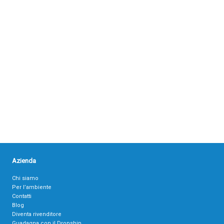
Azienda
Chi siamo
Per l’ambiente
Contatti
Blog
Diventa rivenditore
Guadagna con il Dropship