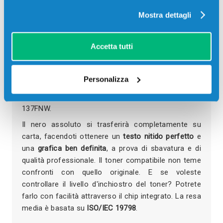
cartuccia.
Mostra dettagli
Il toner è adatto alle stampanti laser HP ma,
soprattutto, è la scelta ideale per il tuo budget:
stampe uniformi e prezzo contenuto
. Stanco di
Accetta tutti
cartucce che non si adattano correttamente? Il
toner compatibile HP è di
facile installazione
.
Personalizza
Questo toner è compatibile con le stampanti HP
Laser 107R, 107W, 107A, 135A, 135R, 135W e
137FNW.
Il nero assoluto si trasferirà completamente su
carta, facendoti ottenere un
testo nitido perfetto
e
una
grafica ben definita
, a prova di sbavatura e di
qualità professionale. Il toner compatibile non teme
confronti con quello originale. E se voleste
controllare il livello d'inchiostro del toner? Potrete
farlo con facilità attraverso il chip integrato. La resa
media è basata su
ISO/IEC 19798
.