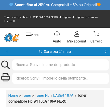
Sconti fino al 25%
su Compatibili e 5% su Originali
Toner compatibile Hp W1106A 106A NERO al miglior al miglior prezzo su
Internet!
Menù
Aiuto
Mio account
Carrello
Garanzia 24 mesi
Home
»
Toner
»
Toner Hp
»
LASER 107A
»
Toner
compatibile Hp W1106A 106A NERO