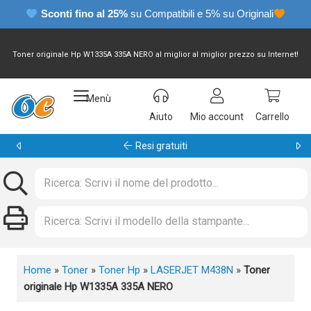
Sconti fino al 25%
su Compatibili e 5% su Originali
Toner originale Hp W1335A 335A NERO al miglior al miglior prezzo su Internet!
Menù
Aiuto
Mio account
Carrello
Garanzia 24 mesi
Home
»
Toner
»
Toner Hp
»
LASERJET M438N
»
Toner
originale Hp W1335A 335A NERO