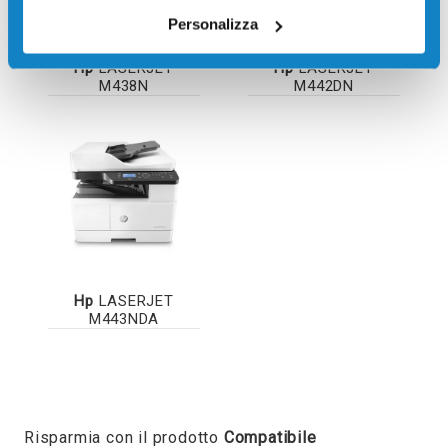
Personalizza
Hp
LASERJET
Hp
LASERJET
M438N
M442DN
Hp
LASERJET
M443NDA
Risparmia con il prodotto
Compatibile