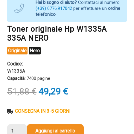
Hai bisogno di aiuto?
Contattaci al numero
(+39) 0776.917042
per effettuare un
ordine
telefonico
Toner originale Hp W1335A
335A NERO
Originale
Nero
Codice:
W1335A
Capacità:
7400 pagine
Il
Il
51,88
€
49,29
€
prezzo
prezzo
originale
attuale
era:
è:
CONSEGNA IN 3-5 GIORNI
51,88 €.
49,29 €.
Toner
Aggiungi al carrello