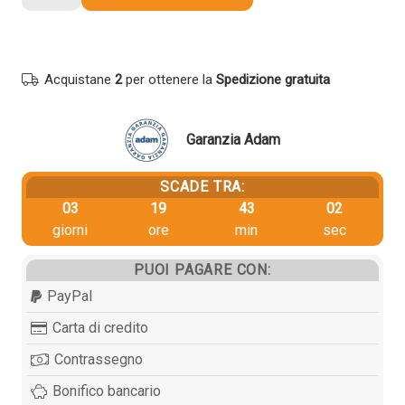
originale
Hp
W1335A
335A
Acquistane
2
per ottenere la
Spedizione gratuita
NERO
quantità
Garanzia Adam
SCADE TRA:
03
19
43
02
giorni
ore
min
sec
PUOI PAGARE CON:
PayPal
Carta di credito
Contrassegno
Bonifico bancario