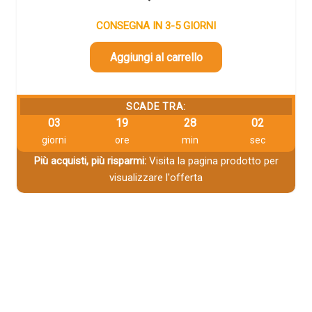
CONSEGNA IN 3-5 GIORNI
Aggiungi al carrello
SCADE TRA:
03
19
28
02
giorni
ore
min
sec
Più acquisti, più risparmi:
Visita la pagina prodotto per
visualizzare l'offerta