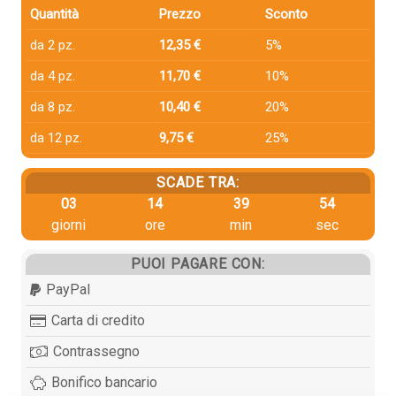
Quantità
Prezzo
Sconto
da 2 pz.
12,35 €
5%
da 4 pz.
11,70 €
10%
da 8 pz.
10,40 €
20%
da 12 pz.
9,75 €
25%
SCADE TRA:
03
14
39
53
giorni
ore
min
sec
PUOI PAGARE CON:
PayPal
Carta di credito
Contrassegno
Bonifico bancario