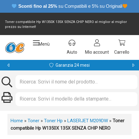
Sconti fino al 25%
su Compatibili e 5% su Originali
Toner compatibile Hp W1350X 135X SENZA CHIP NERO al miglior al miglior
prezzo su Internet!
Menù
Aiuto
Mio account
Carrello
Garanzia 24 mesi
Home
»
Toner
»
Toner Hp
»
LASERJET M209DW
»
Toner
compatibile Hp W1350X 135X SENZA CHIP NERO