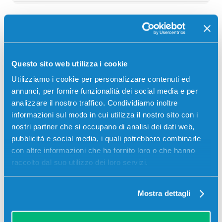
Descrizione
Questo sito web utilizza i cookie
Toner compatibile Hp W1350X 135X SENZA CHIP
Utilizziamo i cookie per personalizzare contenuti ed
NERO 2400 pagine per Stampanti: Hp LASERJET
annunci, per fornire funzionalità dei social media e per
M209DW, Hp LASERJET MFP M234DW, Hp LASERJET
analizzare il nostro traffico. Condividiamo inoltre
MFP M234SDN, Hp LASERJET MFP M234SDW
informazioni sul modo in cui utilizza il nostro sito con i
nostri partner che si occupano di analisi dei dati web,
pubblicità e social media, i quali potrebbero combinarle
con altre informazioni che ha fornito loro o che hanno
raccolto dal suo utilizzo dei loro servizi.
Mostra dettagli
Video