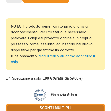
compatibile
Hp
W1350X
135X
SENZA
NOTA:
Il prodotto viene fornito privo di chip di
CHIP
riconoscimento. Per utilizzarlo, è necessario
NERO
prelevare il chip dal prodotto originale in proprio
quantità
possesso, ormai esaurito, ed inserirlo nel nuovo
dispositivo per garantirne un corretto
funzionamento.
Vedi il video su come sostituire il
chip
.
Spedizione a solo
5,90 €
(
Gratis da 59,00 €
)
Garanzia Adam
SCONTI MULTIPLI